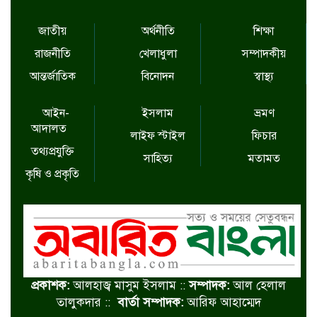
জাতীয়
অর্থনীতি
শিক্ষা
রাজনীতি
খেলাধুলা
সম্পাদকীয়
আন্তর্জাতিক
বিনোদন
স্বাস্থ্য
আইন-
ইসলাম
ভ্রমণ
আদালত
লাইফ স্টাইল
ফিচার
তথ্যপ্রযুক্তি
সাহিত্য
মতামত
কৃষি ও প্রকৃতি
প্রকাশক:
আলহাজ্ব মাসুম ইসলাম ::
সম্পাদক:
আল হেলাল
তালুকদার ::
বার্তা সম্পাদক:
আরিফ আহাম্মেদ