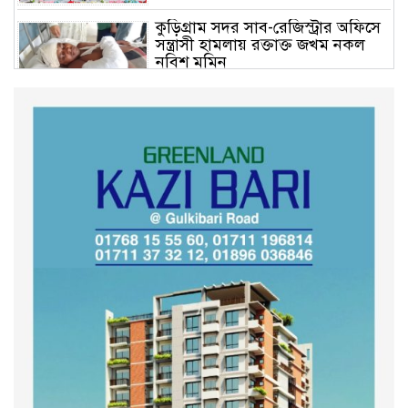
কুড়িগ্রাম সদর সাব-রেজিস্ট্রার অফিসে
সন্ত্রাসী হামলায় রক্তাক্ত জখম নকল
নবিশ মমিন
গণভোটের জনরায় ও জুলাই সনদ
বাস্তবায়নের দাবিতে বিক্ষোভ মিছিল
অনুষ্ঠিত
কুড়িগ্রাম কৃষি বিশ্ববিদ্যালয়ের স্থায়ী
ক্যাম্পাস নির্মাণে ইউজিসির সমন্বয়
সভা অনুষ্ঠিত
শহীদদের অসম্পূর্ণ মিশন সম্পন্ন করে
তবেই আমরা তৃপ্তিভোজন করব-
মুফতি আলী হাসান উসামা
দেশ গড়তে জুলাই জাগরণ’ কর্মসূচির
অংশ হিসেবে এনসিপির জুলাই