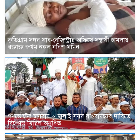
কুড়িগ্রাম সদর সাব-রেজিস্ট্রার অফিসে সন্ত্রাসী হামলায়
রক্তাক্ত জখম নকল নবিশ মমিন
গণভোটের জনরায় ও জুলাই সনদ বাস্তবায়নের দাবিতে
বিক্ষোভ মিছিল অনুষ্ঠিত