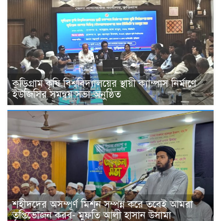
কুড়িগ্রাম কৃষি বিশ্ববিদ্যালয়ের স্থায়ী ক্যাম্পাস নির্মাণে
ইউজিসির সমন্বয় সভা অনুষ্ঠিত
শহীদদের অসম্পূর্ণ মিশন সম্পন্ন করে তবেই আমরা
তৃপ্তিভোজন করব- মুফতি আলী হাসান উসামা