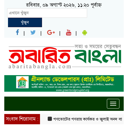
রবিবার, ০৯ অগাস্ট ২০২৬, ১১:২০ পূর্বাহ্ন
খুঁজুন
Toggle
naviga
সংবাদ শিরোনাম :
গণভোটের গণরায় কার্যকর ও জুলাই সনদ বাস্তবায়নের দাব