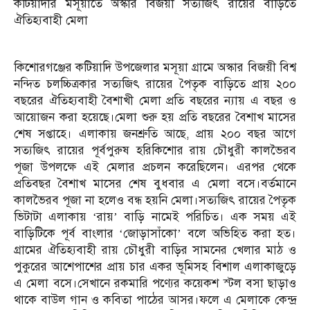
কটিয়াদীর মসূয়াতে অস্কার বিজয়ী সত্যজিৎ রায়ের বাড়িতে
ঐতিহ্যবাহী মেলা
কিশোরগঞ্জের কটিয়াদি উপজেলার মসূয়া গ্রামে অস্কার বিজয়ী বিশ্ব
নন্দিত চলচ্চিত্রকার সত্যজিৎ রায়ের পৈতৃক বাড়িতে প্রায় ২০০
বছরের ঐতিহ্যবাহী বৈশাখী মেলা প্রতি বছরের ন্যায় এ বছর ও
আয়োজন করা হয়েছে।মেলা শুরু হয় প্রতি বছরের বৈশাখ মাসের
শেষ সপ্তাহে। এলাকায় জনশ্রুতি আছে, প্রায় ২০০ বছর আগে
সত্যজিৎ রায়ের পূর্বপুরুষ হরিকিশোর রায় চৌধুরী কালভৈরব
পূজা উপলক্ষে এই মেলার প্রচলন করেছিলেন। এরপর থেকে
প্রতিবছর বৈশাখ মাসের শেষ বুধবার এ মেলা বসে।বর্তমানে
কালভৈরব পূজা না হলেও বন্ধ হয়নি মেলা।সত্যজিৎ রায়ের পৈতৃক
ভিটাটা এলাকায় ‘রায়’ বাড়ি নামেই পরিচিত। এক সময় এই
বাড়িটিকে পূর্ব বাংলার ‘জোড়াসাঁকো’ বলে অভিহিত করা হত।
গ্রামের ঐতিহ্যবাহী রায় চৌধুরী বাড়ির সামনের খেলার মাঠ ও
পুকুরের আশেপাশের প্রায় চার একর ভূমিসহ বিশাল এলাকাজুড়ে
এ মেলা বসে।সেখানে রকমারি পণ্যের কয়েকশ স্টল বসা ছাড়াও
থাকে বাউল গান ও কবিতা পাঠের আসর।ফলে এ মেলাকে কেন্দ্র