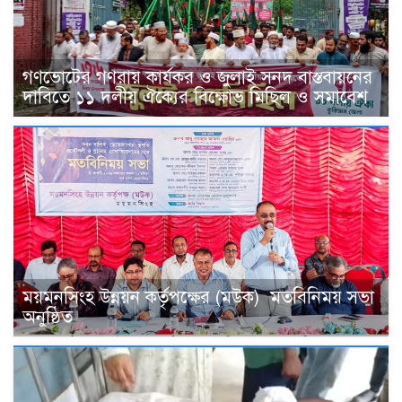
গণভোটের গণরায় কার্যকর ও জুলাই সনদ বাস্তবায়নের
দাবিতে ১১ দলীয় ঐক্যের বিক্ষোভ মিছিল ও সমাবেশ
ময়মনসিংহ উন্নয়ন কর্তৃপক্ষের (মউক) মতবিনিময় সভা
অনুষ্ঠিত