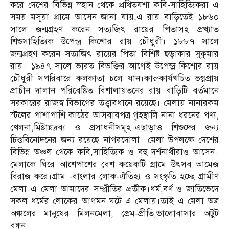
করে দেশের বিভিন্ন স্হান থেকে প্রথিতযশা কবি-সাহিত্যিকরা এ
সময় মসূয়া গ্রামে আসেন।জানা যায়,এ রায় বাড়িতেই ১৮৬০
সালে জন্মগ্রহণ করেন সত্যজিৎ রায়ের পিতাসহ প্রখ্যাত
শিশুসাহিত্যিক উপেন্দ্র কিশোর রায় চৌধুরী। ১৮৮৭ সালে
জন্মগ্রহণ করেন সত্যজিৎ রায়ের পিতা বিশিষ্ট ছড়াকার সুকুমার
রায়। ১৯৪৭ সালে ভারত বিভক্তির আগেই উপেন্দ্র কিশোর রায়
চৌধুরী সপরিবারে কলকাতা চলে যান।কারুকার্যখচিত ভগ্নপ্রায়
প্রাচীন দালান পরিবেষ্টিত বিশালায়তনের রায় বাড়িটি বর্তমানে
সরকারের রাজস্ব বিভাগের তত্ত্বাবধানে রয়েছে। মেলায় নানারকম
স্টলের পাশাপাশি কাঠের আসবাবপত্র গৃহস্থালি নানা ধরনের পণ্য,
খেলনা,মিষ্টান্নদ্রব্য ও প্রসাধনীসমূহ।এছাড়াও শিশুদের জন্য
চিত্তবিনোদনের জন্য রয়েছে নাগরদোলা। মেলা উপলক্ষে দেশের
বিভিন্ন অঞ্চল থেকে কবি,সাহিত্যিক ও বহু দর্শনাথীরাও আসেন।
মেলাকে ঘিরে আশেপাশের বেশ কয়েকটি গ্রামে উৎসব আমেজ
বিরাজ করে।গ্রাম -বাংলার লোক-ঐতিহ্য ও সংস্কৃতি হচ্ছে গ্রামীণ
মেলা।এ মেলা আমাদের সম্প্রীতির প্রতীক।ধর্ম,বর্ণ ও জাতিভেদে
সকল ধর্মের লোকের আগমন ঘটে এ মেলায়।তাই এ মেলা অত্র
অঞ্চলের মানুষের মিলনমেলা, প্রেম-প্রীতি,ভালোবাসার অটুট
বন্ধন।