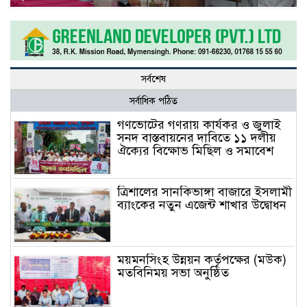
সর্বশেষ
সর্বাধিক পঠিত
গণভোটের গণরায় কার্যকর ও জুলাই
সনদ বাস্তবায়নের দাবিতে ১১ দলীয়
ঐক্যের বিক্ষোভ মিছিল ও সমাবেশ
ত্রিশালের সানকিভাঙ্গা বাজারে ইসলামী
ব্যাংকের নতুন এজেন্ট শাখার উদ্বোধন
ময়মনসিংহ উন্নয়ন কর্তৃপক্ষের (মউক)
মতবিনিময় সভা অনুষ্ঠিত