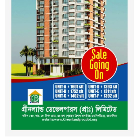
পথসভসায়- নাসীরুদ্দীন পাটওয়ারী
ইসলামী ব্যাংক বাংলাদেশ পিলএলসি
ময়মনসিংহ শাখার গ্রাহক সমাবেশ
২০২৪ এর গণঅভ্যুত্থানের শহিদের
কবর জিয়ারত ও দোয়া করলেন
ময়মনসিংহ মহানগর জামায়াত