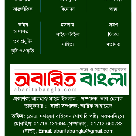
আন্তর্জাতিক
বিনোদন
স্বাস্থ্য
আইন-
ইসলাম
ভ্রমণ
আদালত
লাইফ স্টাইল
ফিচার
তথ্যপ্রযুক্তি
সাহিত্য
মতামত
কৃষি ও প্রকৃতি
প্রকাশক:
আলহাজ্ব মাসুম ইসলাম ::
সম্পাদক:
আল হেলাল
তালুকদার ::
বার্তা সম্পাদক:
আরিফ আহাম্মেদ
অফিস:
১০/এ, দশভূজা বাইলেন (শাখারি পট্টি), ময়মনসিংহ।
মোবাইল:
01716-131694 (সম্পাদক); 01712-660783
(বার্তা);
Email:
abaritabangla@gmail.com