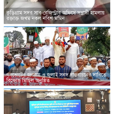
কুড়িগ্রাম সদর সাব-রেজিস্ট্রার অফিসে সন্ত্রাসী হামলায়
রক্তাক্ত জখম নকল নবিশ মমিন
গণভোটের জনরায় ও জুলাই সনদ বাস্তবায়নের দাবিতে
বিক্ষোভ মিছিল অনুষ্ঠিত