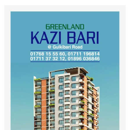
গণভোটের জনরায় ও জুলাই সনদ
বাস্তবায়নের দাবিতে বিক্ষোভ মিছিল
অনুষ্ঠিত
কুড়িগ্রাম কৃষি বিশ্ববিদ্যালয়ের স্থায়ী
ক্যাম্পাস নির্মাণে ইউজিসির সমন্বয়
সভা অনুষ্ঠিত
শহীদদের অসম্পূর্ণ মিশন সম্পন্ন করে
তবেই আমরা তৃপ্তিভোজন করব-
মুফতি আলী হাসান উসামা
দেশ গড়তে জুলাই জাগরণ’ কর্মসূচির
অংশ হিসেবে এনসিপির জুলাই
পথসভসায়- নাসীরুদ্দীন পাটওয়ারী
ইসলামী ব্যাংক বাংলাদেশ পিলএলসি