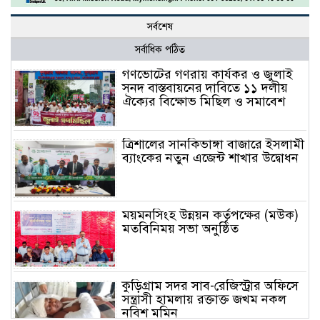
সর্বশেষ
সর্বাধিক পঠিত
গণভোটের গণরায় কার্যকর ও জুলাই
সনদ বাস্তবায়নের দাবিতে ১১ দলীয়
ঐক্যের বিক্ষোভ মিছিল ও সমাবেশ
ত্রিশালের সানকিভাঙ্গা বাজারে ইসলামী
ব্যাংকের নতুন এজেন্ট শাখার উদ্বোধন
ময়মনসিংহ উন্নয়ন কর্তৃপক্ষের (মউক)
মতবিনিময় সভা অনুষ্ঠিত
কুড়িগ্রাম সদর সাব-রেজিস্ট্রার অফিসে
সন্ত্রাসী হামলায় রক্তাক্ত জখম নকল
নবিশ মমিন