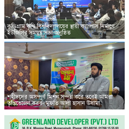
কুড়িগ্রাম কৃষি বিশ্ববিদ্যালয়ের স্থায়ী ক্যাম্পাস নির্মাণে
ইউজিসির সমন্বয় সভা অনুষ্ঠিত
শহীদদের অসম্পূর্ণ মিশন সম্পন্ন করে তবেই আমরা
তৃপ্তিভোজন করব- মুফতি আলী হাসান উসামা