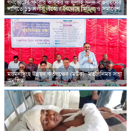
গণভোটের গণরায় কার্যকর ও জুলাই সনদ বাস্তবায়নের
দাবিতে ১১ দলীয় ঐক্যের বিক্ষোভ মিছিল ও সমাবেশ
ময়মনসিংহ উন্নয়ন কর্তৃপক্ষের (মউক) মতবিনিময় সভা
অনুষ্ঠিত