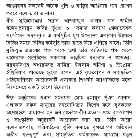
আক্তারসহ সকলেই অনেক খুশি ও বাড়ির আঙিনায় গাছ রোপন
করবে বলে তারা জানান।
বীর মুক্তিযোদ্ধার সন্তান আশরাফুল আলম খান শাহীন
বলেন,হুমায়ুন কবির ভূৃৃঁঞা ও ‘সমাজ কল্যাণ স্বেচ্ছাসেবক
সংগঠনের সদস্যবৃন্দ এ কর্মসূচির মূল উদ্যোক্তা,এলাকার উন্নয়নে
বিভিন্ন সময়ে বিভিন্ন কর্মসূচি তারা হাতে নিয়ে এগিয়ে আসে। তিনি
মুক্তিযুদ্ধ প্রজন্মের পক্ষ থেকে তথা তাঁর ব্যক্তিগত পক্ষ থেকে
তাদেরকে সংগঠনের সকলকে আন্তরিক ধন্যবাদ ও শুভেচ্ছা।
ময়মনসিংহে অধ্যয়নরত সামিয়া ইসলাম অনিশা ও ডিপ্লোমা
ইঞ্জিনিয়ার পারভেছ ভূইয়া বলেন, এই বৃক্ষরোপন ও সাংস্কৃতিক
প্রতিযোগিতার আয়োজনটি এলাকার শিখনীয় ম্যাগাজিনের মতো
নিঃসন্দেহে একটি ভালো উদ্যোগ।
উক্ত অনুষ্ঠানের প্রধান সমন্বয়ক মোঃ হুমায়ুন ভূঁঞা জানান,
এলাকার সকল মানুষের সহযোগিতায় বিশেষ করে যুবকদের
অংশগ্রহণে আমাদের ২৪ জন স্বেচ্ছাসেবীর প্রত্যক্ষ শ্রমে বৃক্ষরোপণ
ও সাংস্কৃতিক অনুষ্ঠানটি আয়োজন করা হয়। তিনি আরো
বলেন,জলবায়ু পরিবর্তনের ঝুঁকি কমাতে বৃক্ষরোপণ অভিযান
অতীব গুরুত্বপূর্ণ এবং সাংস্কৃতিক কর্মকান্ডের মাধ্যমে নতুন