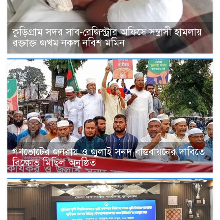
কুড়িগ্রাম সদর সাব-রেজিস্ট্রার অফিসে সন্ত্রাসী হামলায়
রক্তাক্ত জখম নকল নবিশ মমিন
গণভোটের জনরায় ও জুলাই সনদ বাস্তবায়নের দাবিতে
বিক্ষোভ মিছিল অনুষ্ঠিত