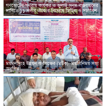
গণভোটের গণরায় কার্যকর ও জুলাই সনদ বাস্তবায়নের
দাবিতে ১১ দলীয় ঐক্যের বিক্ষোভ মিছিল ও সমাবেশ
ময়মনসিংহ উন্নয়ন কর্তৃপক্ষের (মউক) মতবিনিময় সভা
অনুষ্ঠিত