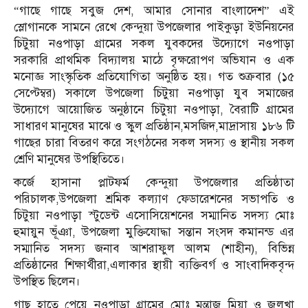
“গাছে গাছে সবুজ দেশ, আমার সোনার বাংলাদেশ” এই
স্লোগানকে সামনে রেখে কেন্দুয়া উপজেলার পাইকুড়া ইউনিয়নের
চিটুয়া নওপাড়া গ্রামের সকল যুবকদের উদ্যোগে নওপাড়া
সরকারি প্রাথমিক বিদ্যালয় মাঠে বৃক্ষরোপণ অভিযান ও এক
মনোজ্ঞ সাংস্কৃতিক প্রতিযোগিতা অনুষ্ঠিত হয়। গত শুক্রবার (১৫
সেপ্টেম্বর) সকালে উপজেলা চিটুয়া নওপাড়া যুব সমাজের
উদ্যোগে আয়োজিত অনুষ্ঠানে চিটুয়া নওপাড়া, বৈরাটি গ্রামের
সাধারণ মানুষের মাঝে ও স্কুল প্রতিষ্ঠান,মসজিদ,মাদ্রাসায় ১৮৬ টি
গাছের চারা বিতরণ করে সংগঠনের সকল সদস্য ও স্থানীয় সকল
শ্রেণি মানুষের উপস্থিতিতে।
কর্জে হাসানা প্লাটফর্ম কেন্দুয়া উপজেলার প্রতিষ্ঠাতা
পরিচালক,উপজেলা শ্রমিক কল্যাণ ফেডারেশনের সভাপতি ও
চিটুয়া নওপাড়া স্টুডেন্ট এসোসিয়েশনের সম্মানিত সদস্য মোঃ
হুমায়ুন ভূঁঞা, উপজেলা মুক্তিযোদ্ধা সন্তান সংসদ কমানন্ড এর
সম্মানিত সদস্য জনাব আশরাফুল আলম (শাহীন), বিভিন্ন
প্রতিষ্ঠানের শিক্ষার্থীরা,এলাকার স্থায়ী ব্যক্তিবর্গ ও সাংবাদিকবৃন্দ
উপস্থিত ছিলেন।
গাছ হাতে পেয়ে নওপাড়া গ্রামের মোঃ মন্তাজ মিয়া ও জুলখা