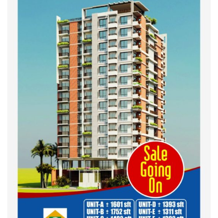
কুড়িগ্রাম কৃষি বিশ্ববিদ্যালয়ের স্থায়ী
ক্যাম্পাস নির্মাণে ইউজিসির সমন্বয়
সভা অনুষ্ঠিত
শহীদদের অসম্পূর্ণ মিশন সম্পন্ন করে
তবেই আমরা তৃপ্তিভোজন করব-
মুফতি আলী হাসান উসামা
দেশ গড়তে জুলাই জাগরণ’ কর্মসূচির
অংশ হিসেবে এনসিপির জুলাই
পথসভসায়- নাসীরুদ্দীন পাটওয়ারী
ইসলামী ব্যাংক বাংলাদেশ পিলএলসি
ময়মনসিংহ শাখার গ্রাহক সমাবেশ