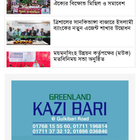
ঐক্যের বিক্ষোভ মিছিল ও সমাবেশ
ত্রিশালের সানকিভাঙ্গা বাজারে ইসলামী
ব্যাংকের নতুন এজেন্ট শাখার উদ্বোধন
ময়মনসিংহ উন্নয়ন কর্তৃপক্ষের (মউক)
মতবিনিময় সভা অনুষ্ঠিত
কুড়িগ্রাম সদর সাব-রেজিস্ট্রার অফিসে
সন্ত্রাসী হামলায় রক্তাক্ত জখম নকল
নবিশ মমিন
গণভোটের জনরায় ও জুলাই সনদ
বাস্তবায়নের দাবিতে বিক্ষোভ মিছিল
অনুষ্ঠিত