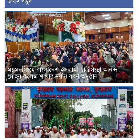
আরও পড়ুন
ময়মনসিংহে বাংলাদেশ ইসলামী ছাত্রীসংস্থা আনন্দ
মোহন কলেজ শাখার নবীন বরণ অনুষ্ঠান