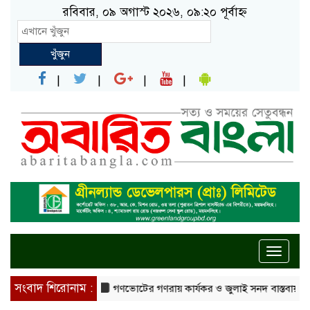
রবিবার, ০৯ অগাস্ট ২০২৬, ০৯:২০ পূর্বাহ্ন
খুঁজুন
Toggle
naviga
সংবাদ শিরোনাম :
গণভোটের গণরায় কার্যকর ও জুলাই সনদ বাস্তবায়নের দাবিতে