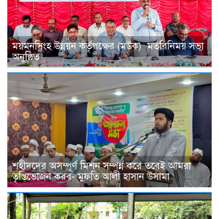
ময়মনসিংহ উন্নয়ন কর্তৃপক্ষের (মউক) মতবিনিময় সভা
অনুষ্ঠিত
শহীদদের অসম্পূর্ণ মিশন সম্পন্ন করে তবেই আমরা
তৃপ্তিভোজন করব- মুফতি আলী হাসান উসামা