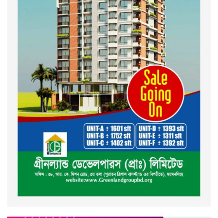
ইসলামী ব্যাংক বাংলাদেশ পিলএলসি
ময়মনসিংহ শাখার গ্রাহক সমাবেশ
২০২৪ এর গণঅভ্যুত্থানের শহিদের
কবর জিয়ারত ও দোয়া করলেন
ময়মনসিংহ মহানগর জামায়াত