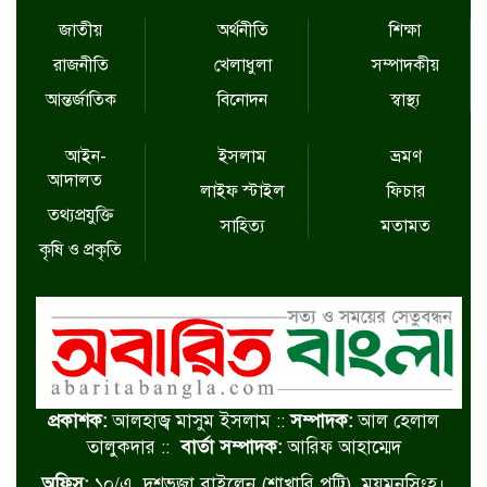
জাতীয়
অর্থনীতি
শিক্ষা
রাজনীতি
খেলাধুলা
সম্পাদকীয়
আন্তর্জাতিক
বিনোদন
স্বাস্থ্য
আইন-
ইসলাম
ভ্রমণ
আদালত
লাইফ স্টাইল
ফিচার
তথ্যপ্রযুক্তি
সাহিত্য
মতামত
কৃষি ও প্রকৃতি
প্রকাশক:
আলহাজ্ব মাসুম ইসলাম ::
সম্পাদক:
আল হেলাল
তালুকদার ::
বার্তা সম্পাদক:
আরিফ আহাম্মেদ
অফিস:
১০/এ, দশভূজা বাইলেন (শাখারি পট্টি), ময়মনসিংহ।