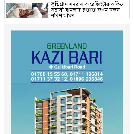
কুড়িগ্রাম সদর সাব-রেজিস্ট্রার অফিসে
সন্ত্রাসী হামলায় রক্তাক্ত জখম নকল
নবিশ মমিন
গণভোটের জনরায় ও জুলাই সনদ
বাস্তবায়নের দাবিতে বিক্ষোভ মিছিল
অনুষ্ঠিত
কুড়িগ্রাম কৃষি বিশ্ববিদ্যালয়ের স্থায়ী
ক্যাম্পাস নির্মাণে ইউজিসির সমন্বয়
সভা অনুষ্ঠিত
শহীদদের অসম্পূর্ণ মিশন সম্পন্ন করে
তবেই আমরা তৃপ্তিভোজন করব-
মুফতি আলী হাসান উসামা
দেশ গড়তে জুলাই জাগরণ’ কর্মসূচির
অংশ হিসেবে এনসিপির জুলাই
পথসভসায়- নাসীরুদ্দীন পাটওয়ারী