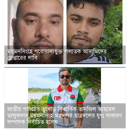
ময়মনসিংহে পরোয়ানাভুক্ত পলাতক আসামিদের
গ্রেপ্তারের দাবি
জাতীয় পর্যায়ের তুখোড় বিতার্কিক তানজিল আহমেদ
তালুকদার ময়মনসিংহ মহানগর ছাত্রদলের যুগ্ম সাধারণ
সম্পাদক নির্বাচিত হলেন