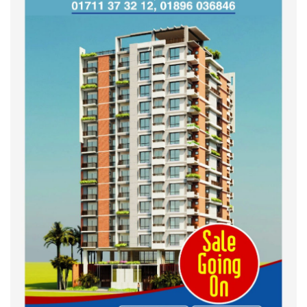
শহীদদের অসম্পূর্ণ মিশন সম্পন্ন করে
তবেই আমরা তৃপ্তিভোজন করব-
মুফতি আলী হাসান উসামা
দেশ গড়তে জুলাই জাগরণ’ কর্মসূচির
অংশ হিসেবে এনসিপির জুলাই
পথসভসায়- নাসীরুদ্দীন পাটওয়ারী
ইসলামী ব্যাংক বাংলাদেশ পিলএলসি
ময়মনসিংহ শাখার গ্রাহক সমাবেশ
২০২৪ এর গণঅভ্যুত্থানের শহিদের
কবর জিয়ারত ও দোয়া করলেন
ময়মনসিংহ মহানগর জামায়াত