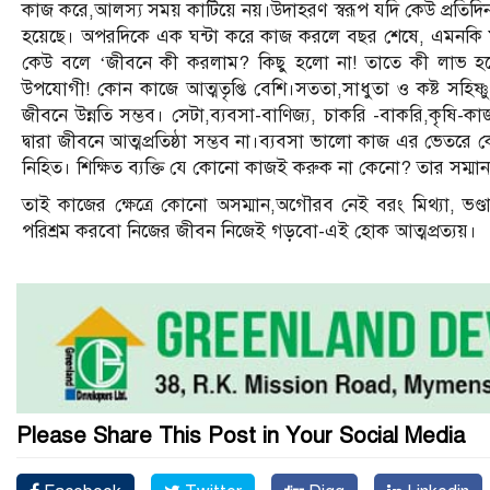
কাজ করে,আলস্য সময় কাটিয়ে নয়।উদাহরণ স্বরূপ যদি কেউ প্রতিদিন
হয়েছে। অপরদিকে এক ঘন্টা করে কাজ করলে বছর শেষে, এমনকি ম
কেউ বলে ‘জীবনে কী করলাম? কিছু হলো না! তাতে কী লাভ হ
উপযোগী! কোন কাজে আত্মতৃপ্তি বেশি।সততা,সাধুতা ও কষ্ট সহিষ্ণু 
জীবনে উন্নতি সম্ভব। সেটা,ব্যবসা-বাণিজ্য, চাকরি -বাকরি,কৃষি-কাজ 
দ্বারা জীবনে আত্মপ্রতিষ্ঠা সম্ভব না।ব্যবসা ভালো কাজ এর ভেতর
নিহিত। শিক্ষিত ব্যক্তি যে কোনো কাজই করুক না কেনো? তার সম্মান
তাই কাজের ক্ষেত্রে কোনো অসম্মান,অগৌরব নেই বরং মিথ্যা, ভণ
পরিশ্রম করবো নিজের জীবন নিজেই গড়বো-এই হোক আত্মপ্রত্যয়।
Please Share This Post in Your Social Media