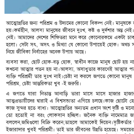
আত্মোন্নতির জন্য পরিশ্রম ও উদ্যমের কোনো বিকল্প নেই। মানুষক
হয়।কর্মহীন, আলস্য মানুষের জীবনে দুঃখ, কষ্ট ও দুর্দশার অন্ত নে
নেই। আমাদের দেশের শিক্ষিতরা মনে করে কোনোরকমে একটা চাকরি
হলো। সেটা সৎ, অসৎ ও মিথ্যা যে কোনো উপায়েই হোক। অথচ সৎ পন্
নিয়ে জীবিকা নির্বাহের অনেক উপায় আছে।
ব্যবসা করা, ছোট হোক-বড় হোক, স্বাধীন কাজে মানুষ ছোট হয় না,
কখনো আত্মার পতন হয় না।আলস্য, অসাধুতার কারণেই আত্মার পতন স
ব্যক্তি পরিশ্রমী তার দুঃখ নাই।চেষ্টা না করলে জগতে কোনো মানুষ 
পরিশ্রম, চেষ্টা আন্তরিকতা খুব -ই জরুরি।
এ জগতে যারা নিতান্ত আনাড়ি তারা মাসে মাসে হাজার হাজার ট
আত্মপ্রত্যয়ীদের দ্বারাই এ বিশ্বসভ্যতা এগিয়ে চলছে।কাজ ছোট
কাজ সুন্দর হতে বাধ্য। আত্মোন্নতির অন্যতম প্রধান অংশ দৃষ্টি 
তো হতোই না বরং লোকসান হচ্ছিল। জনৈক ব্যক্তি নামেমাত্র
বললেন,জমিগুলো বিক্রি করেন,তাহলে আমাকেই দিয়েন।সৃষ্টিকর্ত
ইজারাদার খুবই পরিশ্রমী। তাই তার জীবনের উন্নতি হয়েছে। সময়ের স