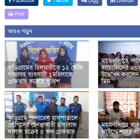
Facebook
Twitter
Digg
Linkedin
Print
আরও পড়ুন
ময়মনসিংহে বর্ণ
কুড়িগ্রামের চিলমারীতে ১২ কেজি
বায়োজিনের ২০
গাঁজাসহ ব্যবসায়ী ১মহিলাকে
উদ্ধোধন করলেন ব
গ্রেফতার করেছে পুলিশ
মিম
কুড়িগ্রাম জেনারেল হাসপাতালে
রোগিদের হেনস্থাকারী চাঁদাবাজ
ময়মনসিংহে খাও
দালাল চক্রের ৫ জন গ্রেফতার
ফাউন্ডেশনের প্র