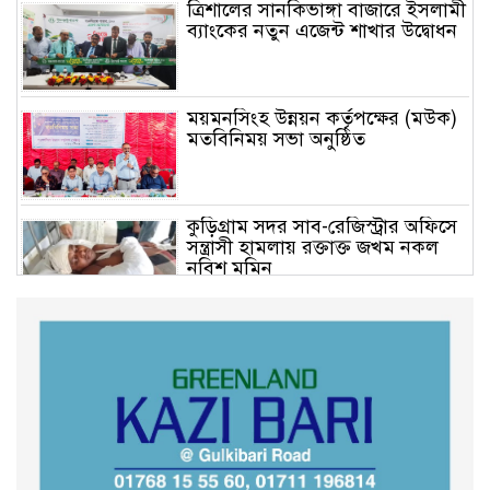
ত্রিশালের সানকিভাঙ্গা বাজারে ইসলামী
ব্যাংকের নতুন এজেন্ট শাখার উদ্বোধন
ময়মনসিংহ উন্নয়ন কর্তৃপক্ষের (মউক)
মতবিনিময় সভা অনুষ্ঠিত
কুড়িগ্রাম সদর সাব-রেজিস্ট্রার অফিসে
সন্ত্রাসী হামলায় রক্তাক্ত জখম নকল
নবিশ মমিন
গণভোটের জনরায় ও জুলাই সনদ
বাস্তবায়নের দাবিতে বিক্ষোভ মিছিল
অনুষ্ঠিত
কুড়িগ্রাম কৃষি বিশ্ববিদ্যালয়ের স্থায়ী
ক্যাম্পাস নির্মাণে ইউজিসির সমন্বয়
সভা অনুষ্ঠিত