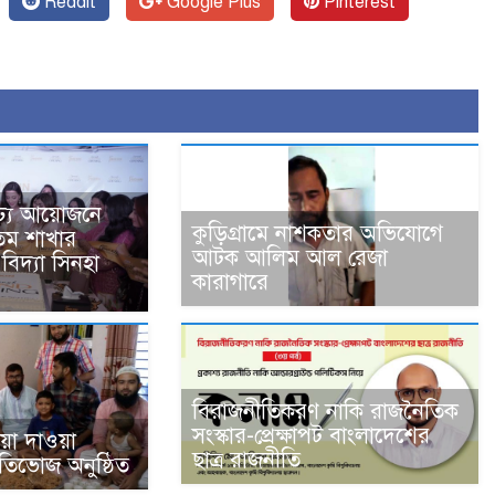
Reddit
Google Plus
Pinterest
াঢ্য আয়োজনে
কুড়িগ্রামে নাশকতার অভিযোগে
তম শাখার
আটক আলিম আল রেজা
িদ্যা সিনহা
কারাগারে
বিরাজনীতিকরণ নাকি রাজনৈতিক
সংস্কার-প্রেক্ষাপট বাংলাদেশের
য়া দাওয়া
ছাত্র রাজনীতি
ীতিভোজ অনুষ্ঠিত