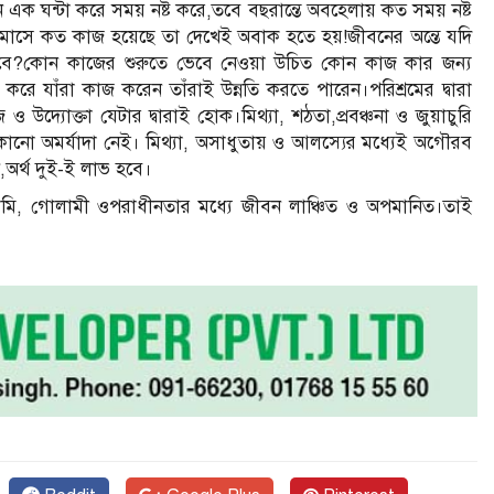
 এক ঘন্টা করে সময় নষ্ট করে,তবে বছরান্তে অবহেলায় কত সময় নষ্ট
াসে কত কাজ হয়েছে তা দেখেই অবাক হতে হয়!জীবনের অন্তে যদি
বে?কোন কাজের শুরুতে ভেবে নেওয়া উচিত কোন কাজ কার জন্য
করে যাঁরা কাজ করেন তাঁরাই উন্নতি করতে পারেন।পরিশ্রমের দ্বারা
ও উদ্যোক্তা যেটার দ্বারাই হোক।মিথ্যা, শঠতা,প্রবঞ্চনা ও জুয়াচুরি
ে কোনো অমর্যাদা নেই। মিথ্যা, অসাধুতায় ও আলস্যের মধ্যেই অগৌরব
,অর্থ দুই-ই লাভ হবে।
্ডামি, গোলামী ওপরাধীনতার মধ্যে জীবন লাঞ্চিত ও অপমানিত।তাই