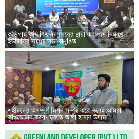
কুড়িগ্রাম কৃষি বিশ্ববিদ্যালয়ের স্থায়ী ক্যাম্পাস নির্মাণে
ইউজিসির সমন্বয় সভা অনুষ্ঠিত
শহীদদের অসম্পূর্ণ মিশন সম্পন্ন করে তবেই আমরা
তৃপ্তিভোজন করব- মুফতি আলী হাসান উসামা