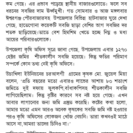
কম গেছে। এর প্রভাব পড়েছে স্থানীয় বাজারগুলোতে। ফলে সব
ধরনের সবজির দাম ঊর্ধ্বমুখী। গত সোমবার ও আজ মঙ্গলবার
ঈশ্বরগঞ্জ পৌরবাজারসহ উপজেলার বিভিন্ন হাটবাজার ঘুরে দেখা
গেছে, হাতেগোনা কয়েকটি সবজি ছাড়া বেশির ভাগ সবজির দর
শতক ছাড়িয়েছে।তাতে বেশ হিমশিম খেতে হচ্ছে নিম্ন ও মধ্য
আয়ের পরিবারগুলোকে।
উপজেলা কৃষি অফিস সূত্রে জানা গেছে, উপজেলায় এবার ১২৭০
হেক্টর জমির শীতকালীন সবজি হয়েছে। কিন্তু ক্ষতির পরিমাণ
সম্পর্কে কোন তথ্য নেই কৃষি অফিসে।
উচাখিলা ইউনিয়নের চরআলগী গ্রামের কৃষক মো. জুয়েল মিয়া
বলেন, ‘প্রতি বছরের মতো এবারও লাভের আশায় ৮০ শতাংশ
জমিতে দুই দফায় ফুলকপি,বাঁধাকপিসহ শীতকালীন সবজি
লাগিয়েছিলাম। কিন্তু বৃষ্টির কারণে সব নষ্ট হয়ে গেছে। এখন
আবার লাগানোর জন্য জমি প্রস্তুত করেছি। কষ্টের কথা হলো,
আমার মতো এমন আরও অনেক কৃষকের সবজি জমি নষ্ট হওয়ার
পরও কৃষি অফিসের লোকজন খোঁজ নেয়নি। তারা কখনওই মাঠে
আসে না,আমরা তাদের চিনিও না।’