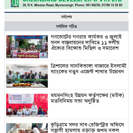
সর্বশেষ
সর্বাধিক পঠিত
গণভোটের গণরায় কার্যকর ও জুলাই
সনদ বাস্তবায়নের দাবিতে ১১ দলীয়
ঐক্যের বিক্ষোভ মিছিল ও সমাবেশ
ত্রিশালের সানকিভাঙ্গা বাজারে ইসলামী
ব্যাংকের নতুন এজেন্ট শাখার উদ্বোধন
ময়মনসিংহ উন্নয়ন কর্তৃপক্ষের (মউক)
মতবিনিময় সভা অনুষ্ঠিত
কুড়িগ্রাম সদর সাব-রেজিস্ট্রার অফিসে
সন্ত্রাসী হামলায় রক্তাক্ত জখম নকল