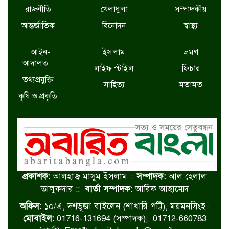
রাজনীতি
খেলাধুলা
সম্পাদকীয়
আন্তর্জাতিক
বিনোদন
স্বাস্থ্য
আইন-
ইসলাম
ভ্রমণ
আদালত
লাইফ স্টাইল
ফিচার
তথ্যপ্রযুক্তি
সাহিত্য
মতামত
কৃষি ও প্রকৃতি
প্রকাশক:
আলহাজ্ব মাসুম ইসলাম ::
সম্পাদক:
আল হেলাল
তালুকদার ::
বার্তা সম্পাদক:
আরিফ আহাম্মেদ
অফিস:
১০/এ, দশভূজা বাইলেন (শাখারি পট্টি), ময়মনসিংহ।
মোবাইল:
01716-131694 (সম্পাদক); 01712-660783