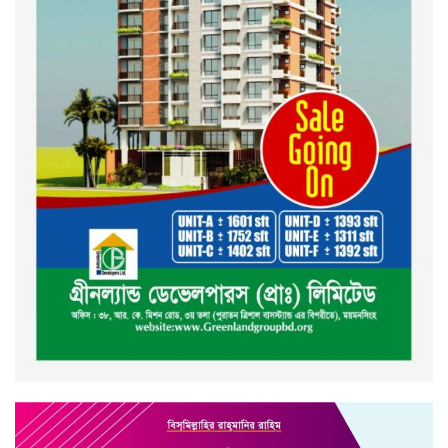
ইসলামী ব্যাংক বাংলাদেশ পিলএলসি
ময়মনসিংহ শাখার গ্রাহক সমাবেশ
২০২৪ এর গণঅভ্যুত্থানের শহিদের
কবর জিয়ারত ও দোয়া করলেন
ময়মনসিংহ মহানগর জামায়াত