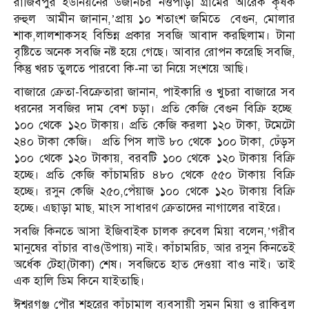
রাজিবপুর ইউনিয়নের উজানচর নওপাড়া গ্রামের আরেক কৃষক
রুহুল আমীন জানান,’প্রায় ১০ শতাংশ জমিতে বেগুন, মোলার
শাক,লালশাকসহ বিভিন্ন প্রকার সবজি আবাদ করছিলাম। টানা
বৃষ্টিতে অনেক সবজি নষ্ট হয়ে গেছে। আবার রোপন করেছি সবজি,
কিন্তু খরচ তুলতে পারবো কি-না তা নিয়ে সংশয়ে আছি।
বাজারে ক্রেতা-বিক্রেতারা জানান, পাইকারি ও খুচরা বাজারে সব
ধরনের সবজির দাম বেশ চড়া। প্রতি কেজি বেগুন বিক্রি হচ্ছে
১০০ থেকে ১২০ টাকায়। প্রতি কেজি করলা ১২০ টাকা, টমেটো
২৪০ টাকা কেজি। প্রতি পিস লাউ ৮০ থেকে ১০০ টাকা, ঢেঁড়স
১০০ থেকে ১২০ টাকায়, বরবটি ১০০ থেকে ১২০ টাকায় বিক্রি
হচ্ছে। প্রতি কেজি কাঁচামরিচ ৪৮০ থেকে ৫৫০ টাকায় বিক্রি
হচ্ছে। রসুন কেজি ২৫০,পেঁয়াজ ১০০ থেকে ১২০ টাকায় বিক্রি
হচ্ছে। এছাড়া মাছ, মাংস সাধারণ ক্রেতাদের নাগালের বাইরে।
সবজি কিনতে আসা ইজিবাইক চালক রুবেল মিয়া বলেন,’গরীব
মানুষের বাঁচার বাও(উপায়) নাই। কাঁচামরিচ, আর রসুন কিনতেই
অর্ধেক টেহা(টাকা) শেষ। সবজিতে হাত দেওয়া বাও নাই। তাই
এক হালি ডিম কিনে যাইতাছি।
ঈশ্বরগঞ্জ পৌর শহরের কাঁচামাল ব্যবসায়ী সুমন মিয়া ও রাকিবুল