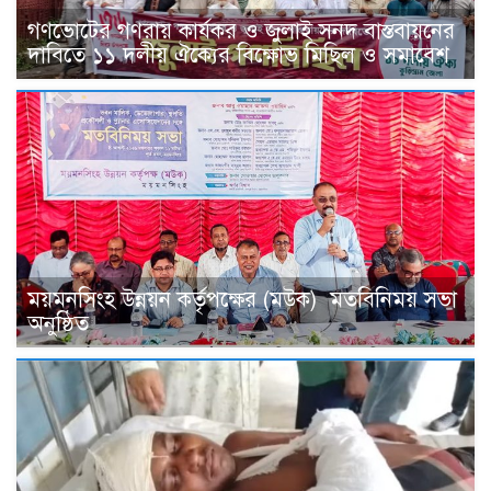
গণভোটের গণরায় কার্যকর ও জুলাই সনদ বাস্তবায়নের
দাবিতে ১১ দলীয় ঐক্যের বিক্ষোভ মিছিল ও সমাবেশ
ময়মনসিংহ উন্নয়ন কর্তৃপক্ষের (মউক) মতবিনিময় সভা
অনুষ্ঠিত