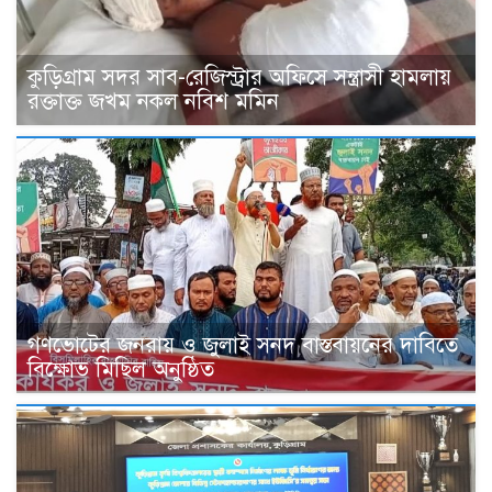
কুড়িগ্রাম সদর সাব-রেজিস্ট্রার অফিসে সন্ত্রাসী হামলায়
রক্তাক্ত জখম নকল নবিশ মমিন
গণভোটের জনরায় ও জুলাই সনদ বাস্তবায়নের দাবিতে
বিক্ষোভ মিছিল অনুষ্ঠিত