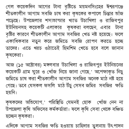
গেল কয়েকদিন আগের টানা বৃষ্টিতে ময়মনসিংহের ঈশ্বরগঞ্জে
শীতকালীন আগাম সবজি চাষ করা কৃষকের কপালে চিন্তার ভাঁজ
পড়েছে। উপজেলার শস্যভান্ডার খ্যাত উচাখিলা ও রাজিবপুর
ইউনিয়নসহ কয়েকটি এলাকার কৃষকরা বলছেন, এবার টানা
বৃষ্টির কারণে শীতকালীন আগাম সবজির খেত নষ্ট হয়েছে। ফলে
একাধিকবার নতুন করে জমিতে সবজি রোপণ করতে হচ্ছে
তাদের। এতে খরচ ওঠাতেই হিমশিম খেতে হবে বলে জানান
কৃষকেরা।
আজ (১৫ অক্টোবর) মঙ্গলবার উচাখিলা ও রাজিবপুর ইউনিয়নের
কয়েকটি গ্রাম ঘুরে ও খোঁজ নিয়ে জানা গেছে,’ অপেক্ষাকৃত নিচু
জমিতে চাষ করা শীতকালীন আগাম সবজির অনেক মাঠ নষ্ট হয়ে
গেছে। তবে যেসকল ফসলি মাঠ উঁচু সেসব জমির সবজির ক্ষতি
হয়নি।
কৃষকদের অভিযোগ,’ পরিস্থিতি যেমনই হোক খোঁজ নেন না
উপজেলা কৃষি অফিসের কর্মকর্তারা। ফলে কৃষি সেবা থেকে বঞ্চিত
হচ্ছেন কৃষকরা।
এদিকে আগাম সবজির ক্ষতি হওয়ায় চাহিদার তুলনায় উৎপাদন