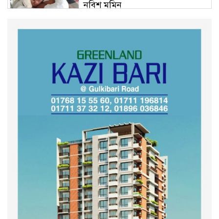
নবিশ মমিন
গণভোটের জনরায় ও জুলাই সনদ
বাস্তবায়নের দাবিতে বিক্ষোভ মিছিল
অনুষ্ঠিত
কুড়িগ্রাম কৃষি বিশ্ববিদ্যালয়ের স্থায়ী
ক্যাম্পাস নির্মাণে ইউজিসির সমন্বয়
সভা অনুষ্ঠিত
শহীদদের অসম্পূর্ণ মিশন সম্পন্ন করে
তবেই আমরা তৃপ্তিভোজন করব-
মুফতি আলী হাসান উসামা
দেশ গড়তে জুলাই জাগরণ’ কর্মসূচির
অংশ হিসেবে এনসিপির জুলাই
পথসভসায়- নাসীরুদ্দীন পাটওয়ারী