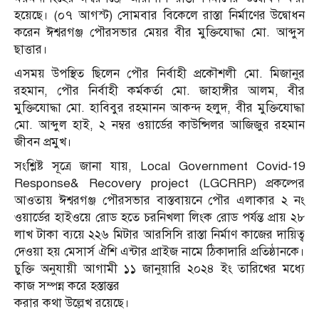
হয়েছে। (০৭ আগস্ট) সোমবার বিকেলে রাস্তা নির্মাণের উদ্বোধন
করেন ঈশ্বরগঞ্জ পৌরসভার মেয়র বীর মুক্তিযোদ্ধা মো. আব্দুস
ছাত্তার।
এসময় উপস্থিত ছিলেন পৌর নির্বাহী প্রকৌশলী মো. মিজানুর
রহমান, পৌর নির্বাহী কর্মকর্তা মো. জাহাঙ্গীর আলম, বীর
মুক্তিযোদ্ধা মো. হাবিবুর রহমানন আকন্দ হলুদ, বীর মুক্তিযোদ্ধা
মো. আব্দুল হাই, ২ নম্বর ওয়ার্ডের কাউন্সিলর আজিজুর রহমান
জীবন প্রমুখ।
সংশ্লিষ্ট সূত্রে জানা যায়, Local Government Covid-19
Response& Recovery project (LGCRRP) প্রকল্পের
আওতায় ঈশ্বরগঞ্জ পৌরসভার বাস্তবায়নে পৌর এলাকার ২ নং
ওয়ার্ডের হাইওয়ে রোড হতে চরনিখলা লিংক রোড পর্যন্ত প্রায় ২৮
লাখ টাকা ব্যয়ে ২২৬ মিটার আরসিসি রাস্তা নির্মাণ কাজের দায়িত্ব
দেওয়া হয় মেসার্স ঐশি এন্টার প্রাইজ নামে ঠিকাদারি প্রতিষ্ঠানকে।
চুক্তি অনুযায়ী আগামী ১১ জানুয়ারি ২০২৪ ইং তারিখের মধ্যে
কাজ সম্পন্ন করে হস্তান্তর
করার কথা উল্লেখ রয়েছে।