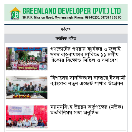
সর্বশেষ
সর্বাধিক পঠিত
গণভোটের গণরায় কার্যকর ও জুলাই
সনদ বাস্তবায়নের দাবিতে ১১ দলীয়
ঐক্যের বিক্ষোভ মিছিল ও সমাবেশ
ত্রিশালের সানকিভাঙ্গা বাজারে ইসলামী
ব্যাংকের নতুন এজেন্ট শাখার উদ্বোধন
ময়মনসিংহ উন্নয়ন কর্তৃপক্ষের (মউক)
মতবিনিময় সভা অনুষ্ঠিত