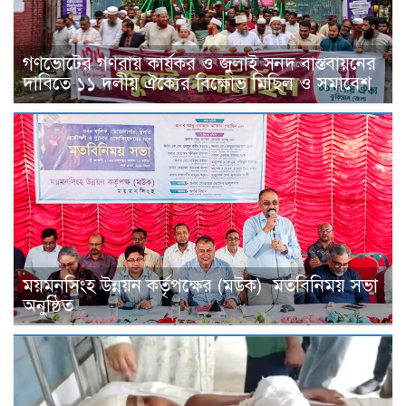
গণভোটের গণরায় কার্যকর ও জুলাই সনদ বাস্তবায়নের
দাবিতে ১১ দলীয় ঐক্যের বিক্ষোভ মিছিল ও সমাবেশ
ময়মনসিংহ উন্নয়ন কর্তৃপক্ষের (মউক) মতবিনিময় সভা
অনুষ্ঠিত