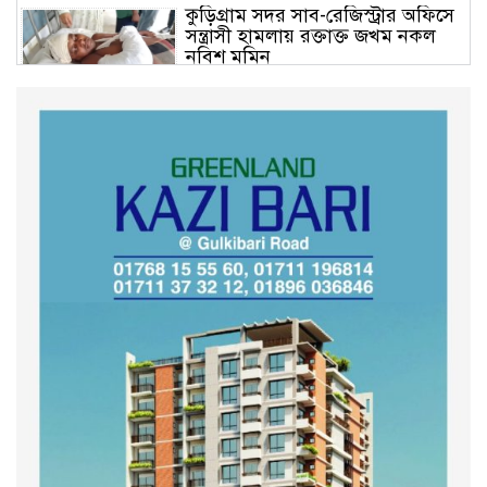
কুড়িগ্রাম সদর সাব-রেজিস্ট্রার অফিসে
সন্ত্রাসী হামলায় রক্তাক্ত জখম নকল
নবিশ মমিন
গণভোটের জনরায় ও জুলাই সনদ
বাস্তবায়নের দাবিতে বিক্ষোভ মিছিল
অনুষ্ঠিত
কুড়িগ্রাম কৃষি বিশ্ববিদ্যালয়ের স্থায়ী
ক্যাম্পাস নির্মাণে ইউজিসির সমন্বয়
সভা অনুষ্ঠিত
শহীদদের অসম্পূর্ণ মিশন সম্পন্ন করে
তবেই আমরা তৃপ্তিভোজন করব-
মুফতি আলী হাসান উসামা
দেশ গড়তে জুলাই জাগরণ’ কর্মসূচির
অংশ হিসেবে এনসিপির জুলাই
পথসভসায়- নাসীরুদ্দীন পাটওয়ারী