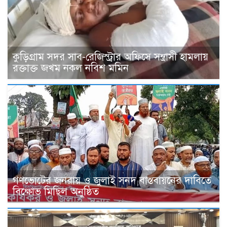
কুড়িগ্রাম সদর সাব-রেজিস্ট্রার অফিসে সন্ত্রাসী হামলায়
রক্তাক্ত জখম নকল নবিশ মমিন
গণভোটের জনরায় ও জুলাই সনদ বাস্তবায়নের দাবিতে
বিক্ষোভ মিছিল অনুষ্ঠিত