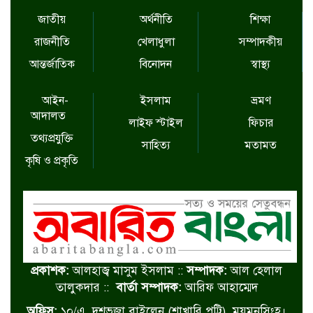
জাতীয়
অর্থনীতি
শিক্ষা
রাজনীতি
খেলাধুলা
সম্পাদকীয়
আন্তর্জাতিক
বিনোদন
স্বাস্থ্য
আইন-
ইসলাম
ভ্রমণ
আদালত
লাইফ স্টাইল
ফিচার
তথ্যপ্রযুক্তি
সাহিত্য
মতামত
কৃষি ও প্রকৃতি
প্রকাশক:
আলহাজ্ব মাসুম ইসলাম ::
সম্পাদক:
আল হেলাল
তালুকদার ::
বার্তা সম্পাদক:
আরিফ আহাম্মেদ
অফিস:
১০/এ, দশভূজা বাইলেন (শাখারি পট্টি), ময়মনসিংহ।