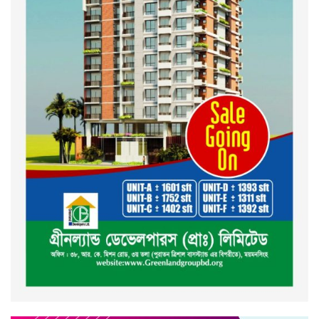
ইসলামী ব্যাংক বাংলাদেশ পিলএলসি
ময়মনসিংহ শাখার গ্রাহক সমাবেশ
২০২৪ এর গণঅভ্যুত্থানের শহিদের
কবর জিয়ারত ও দোয়া করলেন
ময়মনসিংহ মহানগর জামায়াত