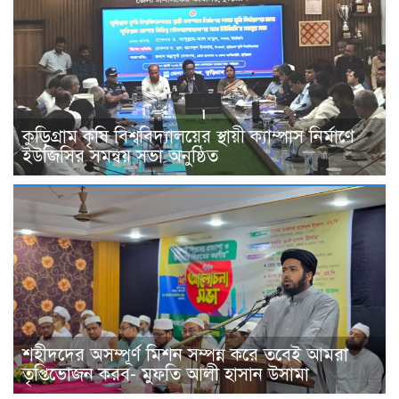
কুড়িগ্রাম কৃষি বিশ্ববিদ্যালয়ের স্থায়ী ক্যাম্পাস নির্মাণে
ইউজিসির সমন্বয় সভা অনুষ্ঠিত
শহীদদের অসম্পূর্ণ মিশন সম্পন্ন করে তবেই আমরা
তৃপ্তিভোজন করব- মুফতি আলী হাসান উসামা