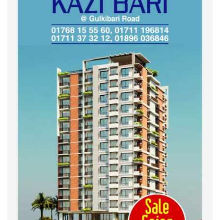
কুড়িগ্রাম কৃষি বিশ্ববিদ্যালয়ের স্থায়ী
ক্যাম্পাস নির্মাণে ইউজিসির সমন্বয়
সভা অনুষ্ঠিত
শহীদদের অসম্পূর্ণ মিশন সম্পন্ন করে
তবেই আমরা তৃপ্তিভোজন করব-
মুফতি আলী হাসান উসামা
দেশ গড়তে জুলাই জাগরণ’ কর্মসূচির
অংশ হিসেবে এনসিপির জুলাই
পথসভসায়- নাসীরুদ্দীন পাটওয়ারী
ইসলামী ব্যাংক বাংলাদেশ পিলএলসি
ময়মনসিংহ শাখার গ্রাহক সমাবেশ
২০২৪ এর গণঅভ্যুত্থানের শহিদের
কবর জিয়ারত ও দোয়া করলেন