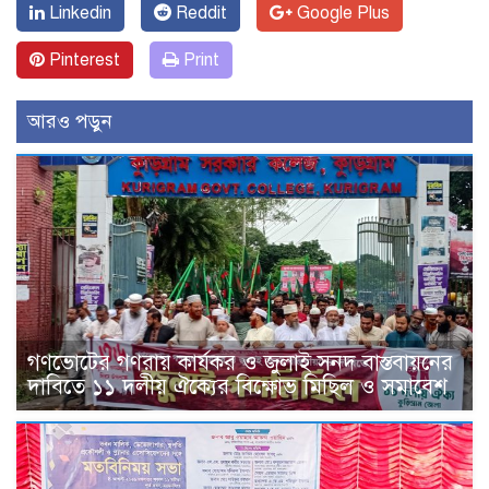
Linkedin
Reddit
Google Plus
Pinterest
Print
আরও পড়ুন
গণভোটের গণরায় কার্যকর ও জুলাই সনদ বাস্তবায়নের
দাবিতে ১১ দলীয় ঐক্যের বিক্ষোভ মিছিল ও সমাবেশ