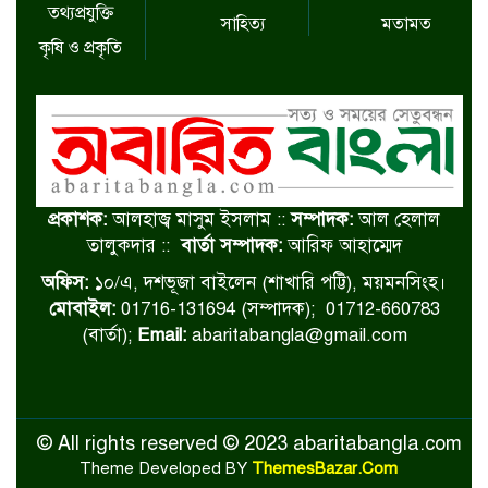
তথ্যপ্রযুক্তি
সাহিত্য
মতামত
কৃষি ও প্রকৃতি
প্রকাশক:
আলহাজ্ব মাসুম ইসলাম ::
সম্পাদক:
আল হেলাল
তালুকদার ::
বার্তা সম্পাদক:
আরিফ আহাম্মেদ
অফিস:
১০/এ, দশভূজা বাইলেন (শাখারি পট্টি), ময়মনসিংহ।
মোবাইল:
01716-131694 (সম্পাদক); 01712-660783
(বার্তা);
Email:
abaritabangla@gmail.com
© All rights reserved © 2023 abaritabangla.com
Theme Developed BY
ThemesBazar.Com