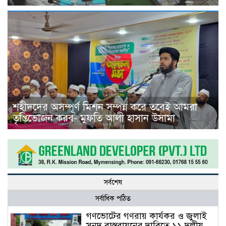
শহীদদের অসম্পূর্ণ মিশন সম্পন্ন করে তবেই আমরা
তৃপ্তিভোজন করব- মুফতি আলী হাসান উসামা
সর্বশেষ
সর্বাধিক পঠিত
গণভোটের গণরায় কার্যকর ও জুলাই
সনদ বাস্তবায়নের দাবিতে ১১ দলীয়