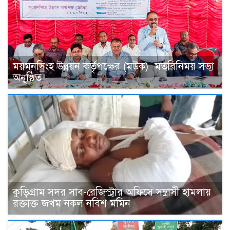
ময়মনসিংহ উন্নয়ন কর্তৃপক্ষের (মউক) মতবিনিময় সভা
অনুষ্ঠিত
কুড়িগ্রাম সদর সাব-রেজিস্ট্রার অফিসে সন্ত্রাসী হামলায়
রক্তাক্ত জখম নকল নবিশ মমিন