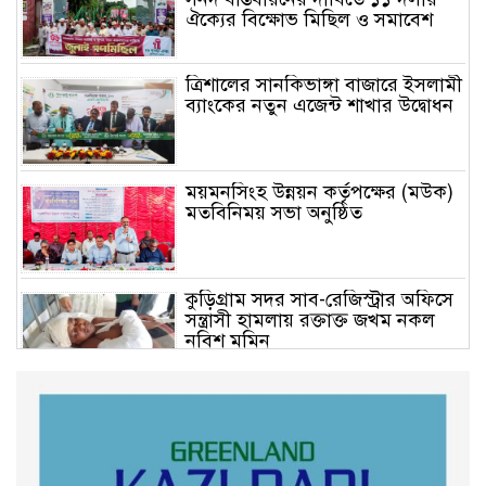
ঐক্যের বিক্ষোভ মিছিল ও সমাবেশ
ত্রিশালের সানকিভাঙ্গা বাজারে ইসলামী
ব্যাংকের নতুন এজেন্ট শাখার উদ্বোধন
ময়মনসিংহ উন্নয়ন কর্তৃপক্ষের (মউক)
মতবিনিময় সভা অনুষ্ঠিত
কুড়িগ্রাম সদর সাব-রেজিস্ট্রার অফিসে
সন্ত্রাসী হামলায় রক্তাক্ত জখম নকল
নবিশ মমিন
গণভোটের জনরায় ও জুলাই সনদ
বাস্তবায়নের দাবিতে বিক্ষোভ মিছিল
অনুষ্ঠিত