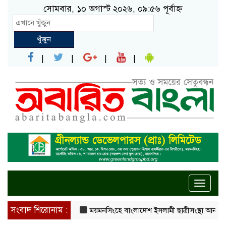
সোমবার, ১০ অগাস্ট ২০২৬, ০৯:৫৬ পূর্বাহ্ন
খুঁজুন
Toggle
naviga
সংবাদ শিরোনাম :
ময়মনসিংহে বাংলাদেশ ইসলামী ছাত্রীসংস্থা আনন্দ মোহন কল