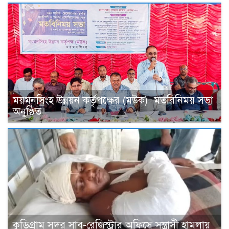
ময়মনসিংহ উন্নয়ন কর্তৃপক্ষের (মউক) মতবিনিময় সভা
অনুষ্ঠিত
কুড়িগ্রাম সদর সাব-রেজিস্ট্রার অফিসে সন্ত্রাসী হামলায়