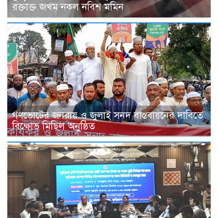
রক্তাক্ত জখম নকল নবিশ মমিন
গণভোটের জনরায় ও জুলাই সনদ বাস্তবায়নের দাবিতে
বিক্ষোভ মিছিল অনুষ্ঠিত