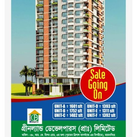
শহীদদের অসম্পূর্ণ মিশন সম্পন্ন করে
তবেই আমরা তৃপ্তিভোজন করব-
মুফতি আলী হাসান উসামা
দেশ গড়তে জুলাই জাগরণ’ কর্মসূচির
অংশ হিসেবে এনসিপির জুলাই
পথসভসায়- নাসীরুদ্দীন পাটওয়ারী
ইসলামী ব্যাংক বাংলাদেশ পিলএলসি
ময়মনসিংহ শাখার গ্রাহক সমাবেশ