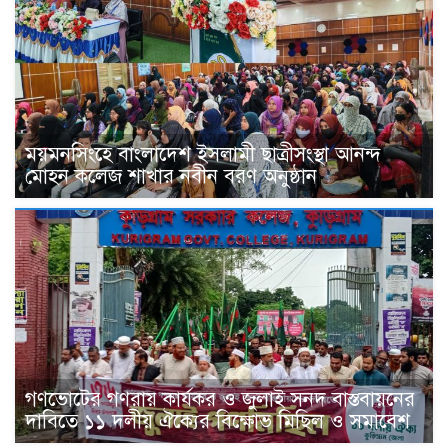
ময়মনসিংহে বাংলাদেশ ইসলামী ছাত্রীসংস্থা আনন্দ
মোহন কলেজ শাখার নবীন বরণ অনুষ্ঠান
গণভোটের গণরায় কার্যকর ও জুলাই সনদ বাস্তবায়নের
দাবিতে ১১ দলীয় ঐক্যের বিক্ষোভ মিছিল ও সমাবেশ