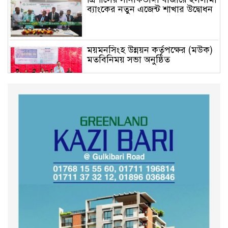
ব্যাংকের নতুন এজেন্ট শাখার উদ্বোধন
ময়মনসিংহ উন্নয়ন কর্তৃপক্ষের (মউক)
মতবিনিময় সভা অনুষ্ঠিত
কুড়িগ্রাম সদর সাব-রেজিস্ট্রার অফিসে
সন্ত্রাসী হামলায় রক্তাক্ত জখম নকল
নবিশ মমিন
গণভোটের জনরায় ও জুলাই সনদ
বাস্তবায়নের দাবিতে বিক্ষোভ মিছিল
অনুষ্ঠিত
কুড়িগ্রাম কৃষি বিশ্ববিদ্যালয়ের স্থায়ী
ক্যাম্পাস নির্মাণে ইউজিসির সমন্বয়
সভা অনুষ্ঠিত