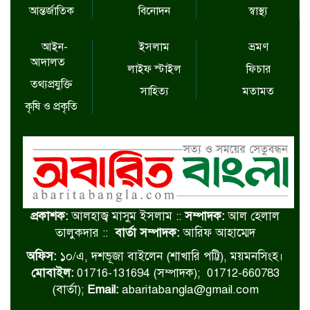
আন্তর্জাতিক
বিনোদন
স্বাস্থ্য
আইন-
ইসলাম
ভ্রমণ
আদালত
লাইফ স্টাইল
ফিচার
তথ্যপ্রযুক্তি
সাহিত্য
মতামত
কৃষি ও প্রকৃতি
প্রকাশক:
আলহাজ্ব মাসুম ইসলাম ::
সম্পাদক:
আল হেলাল
তালুকদার ::
বার্তা সম্পাদক:
আরিফ আহাম্মেদ
অফিস:
১০/এ, দশভূজা বাইলেন (শাখারি পট্টি), ময়মনসিংহ।
মোবাইল:
01716-131694 (সম্পাদক); 01712-660783
(বার্তা);
Email:
abaritabangla@gmail.com