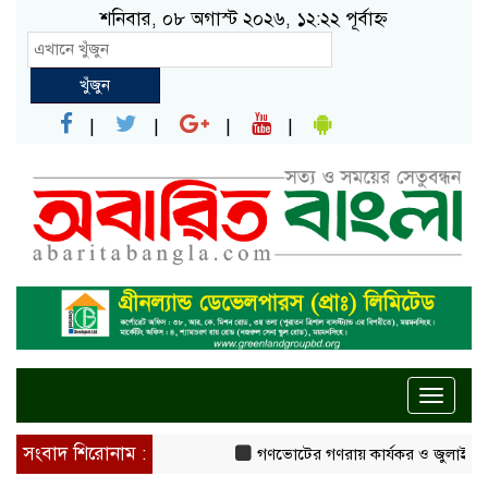
শনিবার, ০৮ অগাস্ট ২০২৬, ১২:২২ পূর্বাহ্ন
খুঁজুন
Toggle
naviga
সংবাদ শিরোনাম :
গণভোটের গণরায় কার্যকর ও জুলাই সনদ 