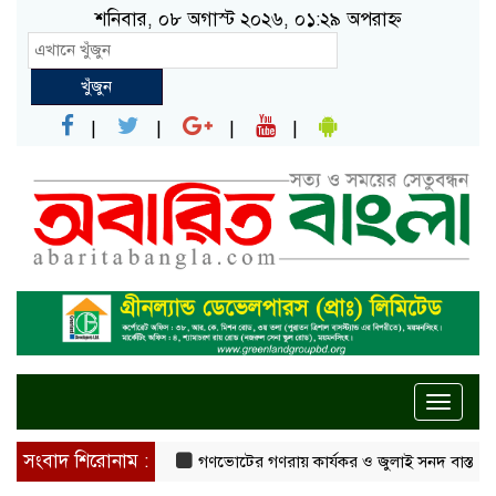
শনিবার, ০৮ অগাস্ট ২০২৬, ০১:২৯ অপরাহ্ন
খুঁজুন
Toggle
naviga
সংবাদ শিরোনাম :
গণভোটের গণরায় কার্যকর ও জুলাই সনদ বাস্তবায়নের দাব