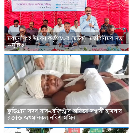
ময়মনসিংহ উন্নয়ন কর্তৃপক্ষের (মউক) মতবিনিময় সভা
অনুষ্ঠিত
কুড়িগ্রাম সদর সাব-রেজিস্ট্রার অফিসে সন্ত্রাসী হামলায়
রক্তাক্ত জখম নকল নবিশ মমিন