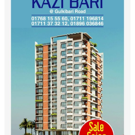
কুড়িগ্রাম কৃষি বিশ্ববিদ্যালয়ের স্থায়ী
ক্যাম্পাস নির্মাণে ইউজিসির সমন্বয়
সভা অনুষ্ঠিত
শহীদদের অসম্পূর্ণ মিশন সম্পন্ন করে
তবেই আমরা তৃপ্তিভোজন করব-
মুফতি আলী হাসান উসামা
দেশ গড়তে জুলাই জাগরণ’ কর্মসূচির
অংশ হিসেবে এনসিপির জুলাই
পথসভসায়- নাসীরুদ্দীন পাটওয়ারী
ইসলামী ব্যাংক বাংলাদেশ পিলএলসি
ময়মনসিংহ শাখার গ্রাহক সমাবেশ
২০২৪ এর গণঅভ্যুত্থানের শহিদের
কবর জিয়ারত ও দোয়া করলেন