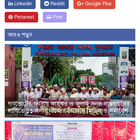
Linkedin
Reddit
Google Plus
Pinterest
Print
আরও পড়ুন
গণভোটের গণরায় কার্যকর ও জুলাই সনদ বাস্তবায়নের
দাবিতে ১১ দলীয় ঐক্যের বিক্ষোভ মিছিল ও সমাবেশ