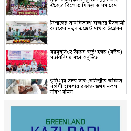
ঐক্যের বিক্ষোভ মিছিল ও সমাবেশ
ত্রিশালের সানকিভাঙ্গা বাজারে ইসলামী
ব্যাংকের নতুন এজেন্ট শাখার উদ্বোধন
ময়মনসিংহ উন্নয়ন কর্তৃপক্ষের (মউক)
মতবিনিময় সভা অনুষ্ঠিত
কুড়িগ্রাম সদর সাব-রেজিস্ট্রার অফিসে
সন্ত্রাসী হামলায় রক্তাক্ত জখম নকল
নবিশ মমিন
গণভোটের জনরায় ও জুলাই সনদ
বাস্তবায়নের দাবিতে বিক্ষোভ মিছিল
অনুষ্ঠিত