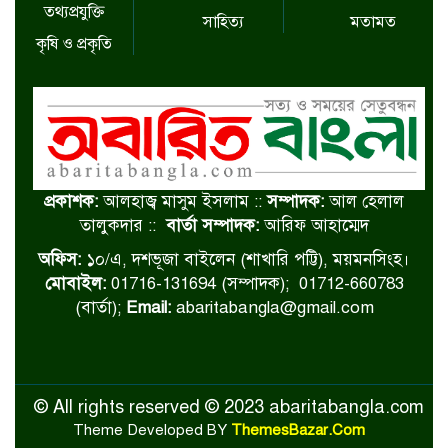
তথ্যপ্রযুক্তি
সাহিত্য
মতামত
কৃষি ও প্রকৃতি
প্রকাশক:
আলহাজ্ব মাসুম ইসলাম ::
সম্পাদক:
আল হেলাল
তালুকদার ::
বার্তা সম্পাদক:
আরিফ আহাম্মেদ
অফিস:
১০/এ, দশভূজা বাইলেন (শাখারি পট্টি), ময়মনসিংহ।
মোবাইল:
01716-131694 (সম্পাদক); 01712-660783
(বার্তা);
Email:
abaritabangla@gmail.com
© All rights reserved © 2023 abaritabangla.com
Theme Developed BY
ThemesBazar.Com