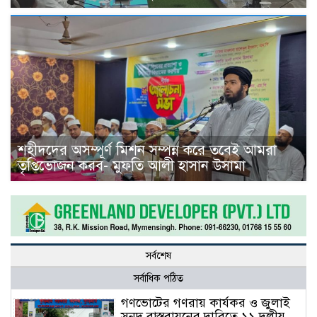
শহীদদের অসম্পূর্ণ মিশন সম্পন্ন করে তবেই আমরা
তৃপ্তিভোজন করব- মুফতি আলী হাসান উসামা
সর্বশেষ
সর্বাধিক পঠিত
গণভোটের গণরায় কার্যকর ও জুলাই
সনদ বাস্তবায়নের দাবিতে ১১ দলীয়