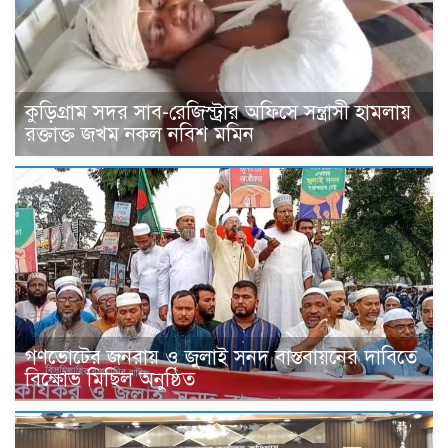
কুড়িগ্রাম সদর সাব-রেজিস্ট্রার অফিসে সন্ত্রাসী হামলায়
রক্তাক্ত জখম নকল নবিশ মমিন
গণভোটের জনরায় ও জুলাই সনদ বাস্তবায়নের দাবিতে
বিক্ষোভ মিছিল অনুষ্ঠিত