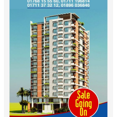
অনুষ্ঠিত
কুড়িগ্রাম কৃষি বিশ্ববিদ্যালয়ের স্থায়ী
ক্যাম্পাস নির্মাণে ইউজিসির সমন্বয়
সভা অনুষ্ঠিত
শহীদদের অসম্পূর্ণ মিশন সম্পন্ন করে
তবেই আমরা তৃপ্তিভোজন করব-
মুফতি আলী হাসান উসামা
দেশ গড়তে জুলাই জাগরণ’ কর্মসূচির
অংশ হিসেবে এনসিপির জুলাই
পথসভসায়- নাসীরুদ্দীন পাটওয়ারী
ইসলামী ব্যাংক বাংলাদেশ পিলএলসি
ময়মনসিংহ শাখার গ্রাহক সমাবেশ