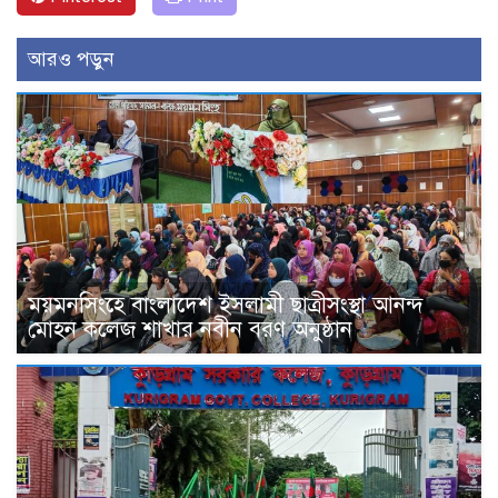
আরও পড়ুন
ময়মনসিংহে বাংলাদেশ ইসলামী ছাত্রীসংস্থা আনন্দ
মোহন কলেজ শাখার নবীন বরণ অনুষ্ঠান