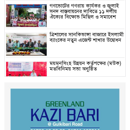
গণভোটের গণরায় কার্যকর ও জুলাই
সনদ বাস্তবায়নের দাবিতে ১১ দলীয়
ঐক্যের বিক্ষোভ মিছিল ও সমাবেশ
ত্রিশালের সানকিভাঙ্গা বাজারে ইসলামী
ব্যাংকের নতুন এজেন্ট শাখার উদ্বোধন
ময়মনসিংহ উন্নয়ন কর্তৃপক্ষের (মউক)
মতবিনিময় সভা অনুষ্ঠিত
কুড়িগ্রাম সদর সাব-রেজিস্ট্রার অফিসে
সন্ত্রাসী হামলায় রক্তাক্ত জখম নকল
নবিশ মমিন
গণভোটের জনরায় ও জুলাই সনদ
বাস্তবায়নের দাবিতে বিক্ষোভ মিছিল