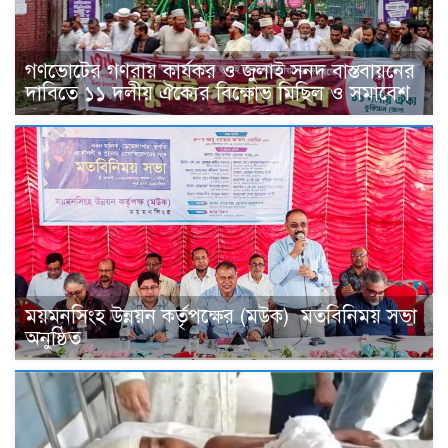
গণভোটের গণরায় কার্যকর ও জুলাই সনদ বাস্তবায়নের
দাবিতে ১১ দলীয় ঐক্যের বিক্ষোভ মিছিল ও সমাবেশ
ময়মনসিংহ উন্নয়ন কর্তৃপক্ষের (মউক) মতবিনিময় সভা
অনুষ্ঠিত