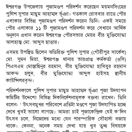
ঈশ্বরগঞ্জ উপজেলায় পূজামণ্ডপ পরিদর্শন করেছেন ময়মনসিংহের
পুলিশ সুপার মাছুম আহাম্মদ ভূঁঞা। গতকাল রোববার রাতে পৌর
এলাকার বিভিন্ন পূজামণ্ডপ পরিদর্শন করেন তিনি। একই সময়ে
পৌর এলাকার ১১ টি পূজামণ্ডপ পরিদর্শন করে সেখানে আর্থিক
অনুদান প্রধান করেন ঈশ্বরগঞ্জ পৌরসভার মেয়র বীর মুক্তিযোদ্ধা
আলহাজ্ব মো. আব্দুস ছাত্তার।
এসময় উপস্থিত ছিলেন অতিরিক্ত পুলিশ সুপার (গৌরীপুর সার্কেল)
মো. সুমন মিয়া, ঈশ্বরগঞ্জ থানার ভারপ্রাপ্ত কর্মকর্তা (ওসি)
পিএসএম মোস্তাছিনুর রহমান, বীর মুক্তিযোদ্ধা হাবিবুর রহমান
আকন্দ হলুদ, বীর মুক্তিযোদ্ধা আব্দুল হাইসহ স্থানীয়
কাউন্সিলরবৃন্দ।
পরিদর্শনকালে পুলিশ সুপার মাছুম আহাম্মদ ভূঁঞা পূজা উদযাপন
কমিটির উদ্দেশ্যে বিভিন্ন দিকনির্দেশনামূলক বক্তব্য রাখেন। তিনি
বলেন- ‘ উৎসবমুখর পরিবেশে প্রতিটা মণ্ডপে পূজা উদযাপিত হচ্ছে
দেখে খুবই ভালো লাগছে। আমরা চাই পূজাকেন্দ্রিক যেই ক’দিন
উৎসব চলে, নিজেদের মধ্যে যেন পারস্পারিক সৌহার্দ্য বজায়
থাকে। কেননা, অনেক সময় দেখা যায় খুব তুচ্ছ বিষয়কে