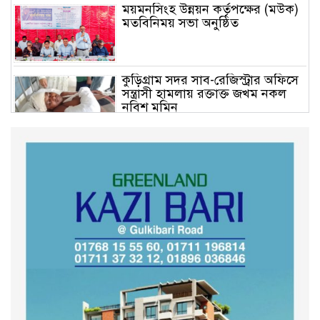
ময়মনসিংহ উন্নয়ন কর্তৃপক্ষের (মউক)
মতবিনিময় সভা অনুষ্ঠিত
কুড়িগ্রাম সদর সাব-রেজিস্ট্রার অফিসে
সন্ত্রাসী হামলায় রক্তাক্ত জখম নকল
নবিশ মমিন
গণভোটের জনরায় ও জুলাই সনদ
বাস্তবায়নের দাবিতে বিক্ষোভ মিছিল
অনুষ্ঠিত
কুড়িগ্রাম কৃষি বিশ্ববিদ্যালয়ের স্থায়ী
ক্যাম্পাস নির্মাণে ইউজিসির সমন্বয়
সভা অনুষ্ঠিত
শহীদদের অসম্পূর্ণ মিশন সম্পন্ন করে
তবেই আমরা তৃপ্তিভোজন করব-
মুফতি আলী হাসান উসামা