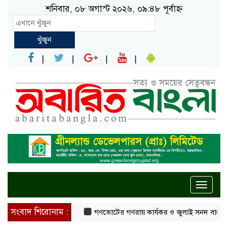
শনিবার, ০৮ অগাস্ট ২০২৬, ০৯:৪৮ পূর্বাহ্ন
খুঁজুন
Toggle
naviga
সংবাদ শিরোনাম :
গণভোটের গণরায় কার্যকর ও জুলাই সনদ বাস্তবায়নের দাব