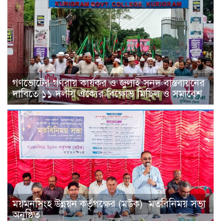
গণভোটের গণরায় কার্যকর ও জুলাই সনদ বাস্তবায়নের
দাবিতে ১১ দলীয় ঐক্যের বিক্ষোভ মিছিল ও সমাবেশ
ময়মনসিংহ উন্নয়ন কর্তৃপক্ষের (মউক) মতবিনিময় সভা
অনুষ্ঠিত