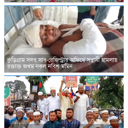
কুড়িগ্রাম সদর সাব-রেজিস্ট্রার অফিসে সন্ত্রাসী হামলায়
রক্তাক্ত জখম নকল নবিশ মমিন