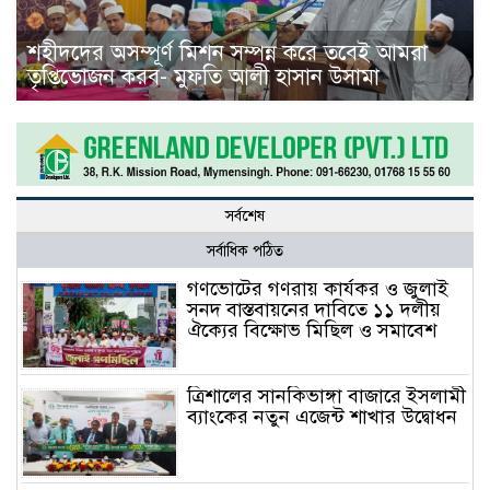
শহীদদের অসম্পূর্ণ মিশন সম্পন্ন করে তবেই আমরা
তৃপ্তিভোজন করব- মুফতি আলী হাসান উসামা
সর্বশেষ
সর্বাধিক পঠিত
গণভোটের গণরায় কার্যকর ও জুলাই
সনদ বাস্তবায়নের দাবিতে ১১ দলীয়
ঐক্যের বিক্ষোভ মিছিল ও সমাবেশ
ত্রিশালের সানকিভাঙ্গা বাজারে ইসলামী
ব্যাংকের নতুন এজেন্ট শাখার উদ্বোধন