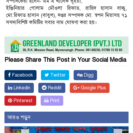
সম্পাদকেরা হলেন- এম এ খালেক ভূঁইয়া,
ইঞ্জিনিয়ার গোলাম মৌওলা রিফাত, রাহিদ হাসান বাচ্চু,
মো.রিফাত হাসান (বাবুল), দপ্তর সম্পাদক মো. স্বপন মিয়াসহ ৭১
সসদ্যবিশিষ্ট কমিটির সবার নাম ঘোষণা করা হয়।
Please Share This Post in Your Social Media
Facebook
Twitter
Digg
Linkedin
Reddit
Google Plus
Pinterest
Print
আরও পড়ুন