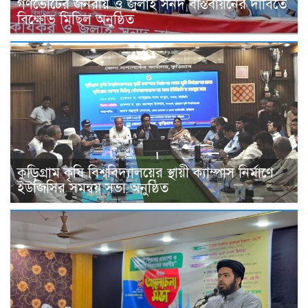
গণভোটের জনরায় ও জুলাই সনদ বাস্তবায়নের দাবিতে
বিক্ষোভ মিছিল অনুষ্ঠিত
কুড়িগ্রাম কৃষি বিশ্ববিদ্যালয়ের স্থায়ী ক্যাম্পাস নির্মাণে
ইউজিসির সমন্বয় সভা অনুষ্ঠিত