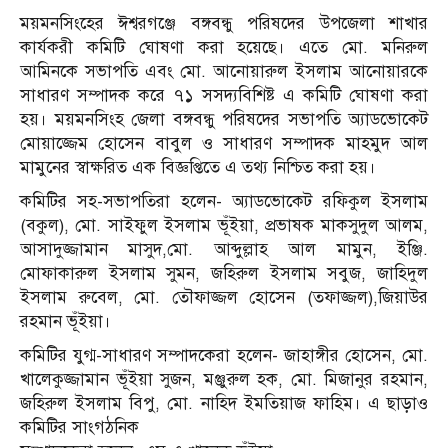
ময়মনসিংহের ঈশ্বরগঞ্জে বঙ্গবন্ধু পরিষদের উপজেলা শাখার
কার্যকরী কমিটি ঘোষণা করা হয়েছে। এতে মো. মনিরুল
আমিনকে সভাপতি এবং মো. আনোয়ারুল ইসলাম আনোয়ারকে
সাধারণ সম্পাদক করে ৭১ সসদ্যবিশিষ্ট এ কমিটি ঘোষণা করা
হয়। ময়মনসিংহ জেলা বঙ্গবন্ধু পরিষদের সভাপতি অ্যাডভোকেট
মোয়াজ্জেম হোসেন বাবুল ও সাধারণ সম্পাদক মাহমুদ আল
মামুনের স্বাক্ষরিত এক বিজ্ঞপ্তিতে এ তথ্য নিশ্চিত করা হয়।
কমিটির সহ-সভাপতিরা হলেন- অ্যাডভোকেট রফিকুল ইসলাম
(বকুল), মো. সাইফুল ইসলাম ভূঁইয়া, প্রভাষক মাকসুদুল আলম,
আসাদুজ্জামান মাসুদ,মো. আব্দুল্লাহ আল মামুন, ইঞ্জি.
মোফাকারুল ইসলাম সুমন, জহিরুল ইসলাম সবুজ, জাহিদুল
ইসলাম রুবেল, মো. তৌফাজ্জল হোসেন (তফাজ্জল),জিয়াউর
রহমান ভূঁইয়া।
কমিটির যুগ্ম-সাধারণ সম্পাদকেরা হলেন- জাহাঙ্গীর হোসেন, মো.
খালেকুজ্জামান ভূঁইয়া সুজন, মঞ্জুরুল হক, মো. মিজানুর রহমান,
জহিরুল ইসলাম বিপু, মো. নাহিদ ইমতিয়াজ ফাহিম। এ ছাড়াও
কমিটির সাংগঠনিক