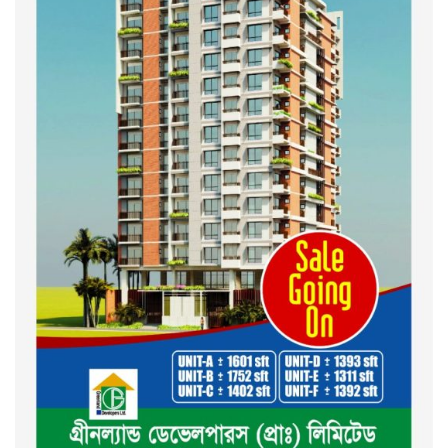
দেশ গড়তে জুলাই জাগরণ’ কর্মসূচির
অংশ হিসেবে এনসিপির জুলাই
পথসভসায়- নাসীরুদ্দীন পাটওয়ারী
ইসলামী ব্যাংক বাংলাদেশ পিলএলসি
ময়মনসিংহ শাখার গ্রাহক সমাবেশ
২০২৪ এর গণঅভ্যুত্থানের শহিদের
কবর জিয়ারত ও দোয়া করলেন
ময়মনসিংহ মহানগর জামায়াত