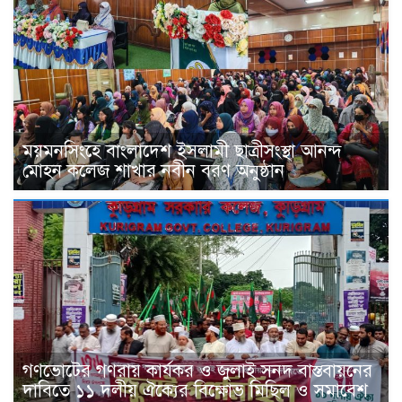
ময়মনসিংহে বাংলাদেশ ইসলামী ছাত্রীসংস্থা আনন্দ
মোহন কলেজ শাখার নবীন বরণ অনুষ্ঠান
গণভোটের গণরায় কার্যকর ও জুলাই সনদ বাস্তবায়নের
দাবিতে ১১ দলীয় ঐক্যের বিক্ষোভ মিছিল ও সমাবেশ