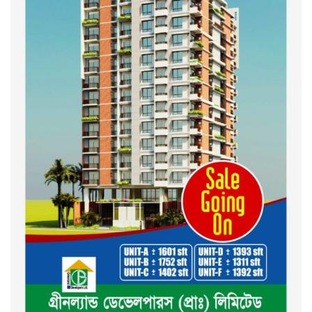
শহীদদের অসম্পূর্ণ মিশন সম্পন্ন করে
তবেই আমরা তৃপ্তিভোজন করব-
মুফতি আলী হাসান উসামা
দেশ গড়তে জুলাই জাগরণ’ কর্মসূচির
অংশ হিসেবে এনসিপির জুলাই
পথসভসায়- নাসীরুদ্দীন পাটওয়ারী
ইসলামী ব্যাংক বাংলাদেশ পিলএলসি
ময়মনসিংহ শাখার গ্রাহক সমাবেশ