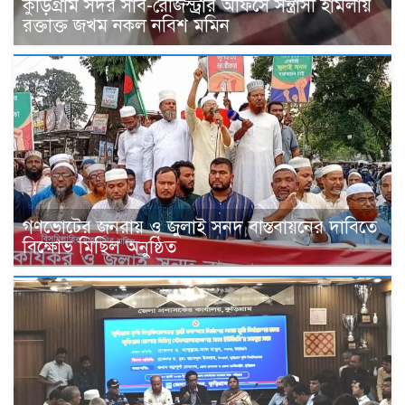
কুড়িগ্রাম সদর সাব-রেজিস্ট্রার অফিসে সন্ত্রাসী হামলায়
রক্তাক্ত জখম নকল নবিশ মমিন
গণভোটের জনরায় ও জুলাই সনদ বাস্তবায়নের দাবিতে
বিক্ষোভ মিছিল অনুষ্ঠিত