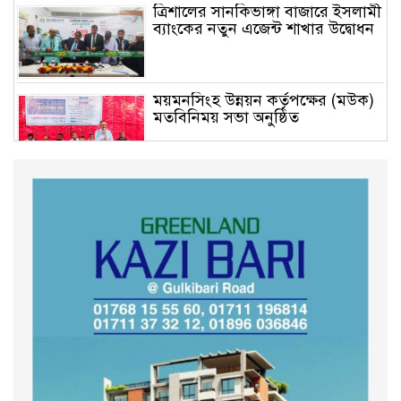
ত্রিশালের সানকিভাঙ্গা বাজারে ইসলামী
ব্যাংকের নতুন এজেন্ট শাখার উদ্বোধন
ময়মনসিংহ উন্নয়ন কর্তৃপক্ষের (মউক)
মতবিনিময় সভা অনুষ্ঠিত
কুড়িগ্রাম সদর সাব-রেজিস্ট্রার অফিসে
সন্ত্রাসী হামলায় রক্তাক্ত জখম নকল
নবিশ মমিন
গণভোটের জনরায় ও জুলাই সনদ
বাস্তবায়নের দাবিতে বিক্ষোভ মিছিল
অনুষ্ঠিত
কুড়িগ্রাম কৃষি বিশ্ববিদ্যালয়ের স্থায়ী
ক্যাম্পাস নির্মাণে ইউজিসির সমন্বয়
সভা অনুষ্ঠিত