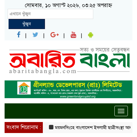
সোমবার, ১০ অগাস্ট ২০২৬, ০৩:২৫ অপরাহ্ন
খুঁজুন
Toggle
naviga
সংবাদ শিরোনাম :
ময়মনসিংহে বাংলাদেশ ইসলামী ছাত্রীসংস্থা আনন্দ মোহন ক