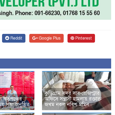
Reddit
Google Plus
Pinterest
কুড়িগ্রাম সদর সাব-রেজিস্ট্রার
কর্তৃপক্ষের
অফিসে সন্ত্রাসী হামলায় রক্তাক্ত
 সভা অনুষ্ঠিত
জখম নকল নবিশ মমিন