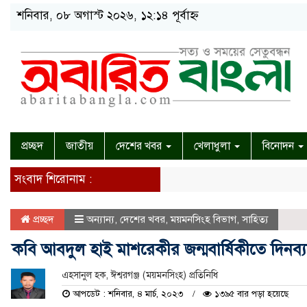
শনিবার, ০৮ অগাস্ট ২০২৬, ১২:১৪ পূর্বাহ্ন
প্রচ্ছদ
জাতীয়
দেশের খবর
খেলাধুলা
বিনোদন
সংবাদ শিরোনাম :
প্রচ্ছদ
অন্যান্য
,
দেশের খবর
,
ময়মনসিংহ বিভাগ
,
সাহিত্য
কবি আবদুল হাই মাশরেকীর জন্মবার্ষিকীতে দিনব্য
এহসানুল হক, ঈশ্বরগঞ্জ (ময়মনসিংহ) প্রতিনিধি
আপডেট : শনিবার, ৪ মার্চ, ২০২৩
১৩৯৫ বার পড়া হয়েছে