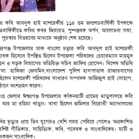
ুষের কবি আবদুল হাই মাশরেকীর ১১৪ তম জন্মশতবার্ষিকী উপলক্ষে
তবার্ষিকীতে কবির কবর জিয়ারত, পুষ্পস্তবক অর্পণ, আলোচনা সভা,
ও পুরস্কার বিতরণের মাধ্যমে অনুষ্ঠান শেষ হয়েছে।
ঈশ্বরগঞ্জ উপজেলার ডাক বাংলো চত্বরে কবি আবদুল হাই মাশরেকী
োধক হিসেবে উপস্থিত ছিলেন উপজেলা পরিষদের চেয়ারম্যান মাহমুদ
িবহন ও সড়ক বিভাগের অতিরিক্ত সচিব জাকির হোসেন। বিশেষ অতিথি
 মোসা. হাফিজা জেসমিন,বাংলাদেশ পুলিশ হাসপাতাল রাজারবাগের
ছিলেন মাশরেকী পরিষদের সাধারণ সম্পাদক আজিজুল হাই সোহাগ,
্ঠানে অংশগ্রহন করেন।
ংহ জেলার ঈশ্বরগঞ্জ উপজেলার কাঁকনহাটি গ্রামের মাতুলালয়ে কবি
র আর মা রহিমা খাতুন। বাবা ছিলেন জমিদার বিরোধী আন্দোলনের
 মৃত্যুর প্রায় তিন যুগেরও বেশি সময় পেরিয়ে গেলেও অপ্রকাশিত
বিশিষ্ট গীতিকার, সাহিত্যিক, কবি, গবেষক ও সাংবাদিকের। মাটি ও
ন একজন সাংবাদিক।