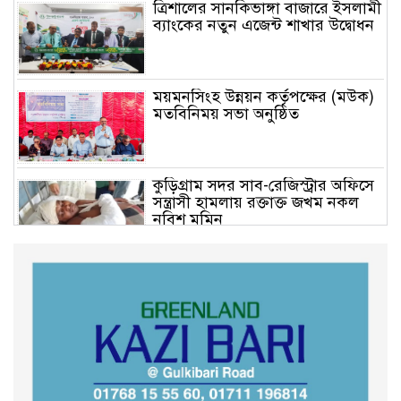
ত্রিশালের সানকিভাঙ্গা বাজারে ইসলামী
ব্যাংকের নতুন এজেন্ট শাখার উদ্বোধন
ময়মনসিংহ উন্নয়ন কর্তৃপক্ষের (মউক)
মতবিনিময় সভা অনুষ্ঠিত
কুড়িগ্রাম সদর সাব-রেজিস্ট্রার অফিসে
সন্ত্রাসী হামলায় রক্তাক্ত জখম নকল
নবিশ মমিন
গণভোটের জনরায় ও জুলাই সনদ
বাস্তবায়নের দাবিতে বিক্ষোভ মিছিল
অনুষ্ঠিত
কুড়িগ্রাম কৃষি বিশ্ববিদ্যালয়ের স্থায়ী
ক্যাম্পাস নির্মাণে ইউজিসির সমন্বয়
সভা অনুষ্ঠিত