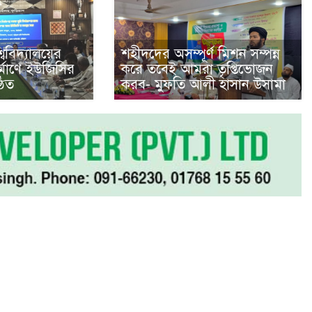
শ্ববিদ্যালয়ের
শহীদদের অসম্পূর্ণ মিশন সম্পন্ন
নির্মাণে ইউজিসির
করে তবেই আমরা তৃপ্তিভোজন
ঠিত
করব- মুফতি আলী হাসান উসামা