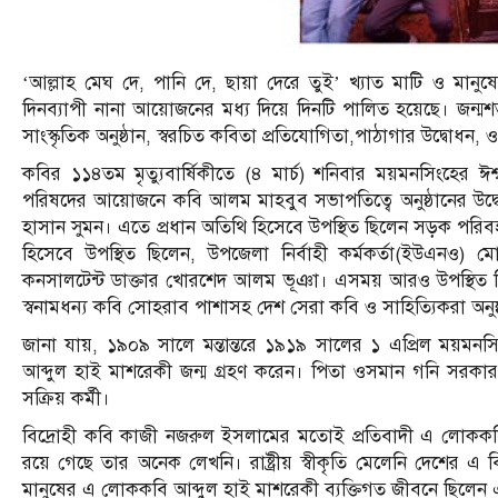
‘আল্লাহ মেঘ দে, পানি দে, ছায়া দেরে তুই’ খ্যাত মাটি ও মান
দিনব্যাপী নানা আয়োজনের মধ্য দিয়ে দিনটি পালিত হয়েছে। জন্মশ
সাংস্কৃতিক অনুষ্ঠান, স্বরচিত কবিতা প্রতিযোগিতা,পাঠাগার উদ্বোধন, 
কবির ১১৪তম মৃত্যুবার্ষিকীতে (৪ মার্চ) শনিবার ময়মনসিংহের 
পরিষদের আয়োজনে কবি আলম মাহবুব সভাপতিত্বে অনুষ্ঠানের উদ্ব
হাসান সুমন। এতে প্রধান অতিথি হিসেবে উপস্থিত ছিলেন সড়ক পর
হিসেবে উপস্থিত ছিলেন, উপজেলা নির্বাহী কর্মকর্তা(ইউএনও)
কনসালটেন্ট ডাক্তার খোরশেদ আলম ভূঞা। এসময় আরও উপস্থিত 
স্বনামধন্য কবি সোহরাব পাশাসহ দেশ সেরা কবি ও সাহিত্যিকরা অনুষ
জানা যায়, ১৯০৯ সালে মন্তান্তরে ১৯১৯ সালের ১ এপ্রিল ময়মনসি
আব্দুল হাই মাশরেকী জন্ম গ্রহণ করেন। পিতা ওসমান গনি সরকা
সক্রিয় কর্মী।
বিদ্রোহী কবি কাজী নজরুল ইসলামের মতোই প্রতিবাদী এ লোককবির
রয়ে গেছে তার অনেক লেখনি। রাষ্ট্রীয় স্বীকৃতি মেলেনি দেশের এ 
মানুষের এ লোককবি আব্দুল হাই মাশরেকী ব্যক্তিগত জীবনে ছিলে