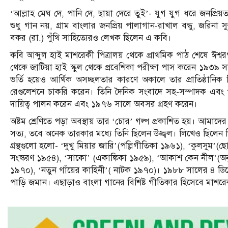
‘আল্লাহ মেঘ দে, পানি দে, ছায়া দেরে তুই’- যুগ যুগ ধরে জনপ্রিয়ত
শুধু গান নয়, গ্রাম বাংলার জনপ্রিয় পালাগান-রাখাল বন্ধু, জরিনা 
বকর (রা.) পুঁথি সাহিত্যেরও লেখক ছিলেন এ কবি।
কবি আব্দুল হাই মাশরেকী পিত্রালয় থেকে প্রাথমিক পাঠ শেষে ঈশ্বরগ
থেকে জাটিয়া হাই স্কুল থেকে প্রবেশিকা পরীক্ষা পাস করেন ১৯৩৯
ভর্তি হয়েও আর্থিক অসচ্ছলতার কারণে অকালে তার প্রাতিষ্ঠানিক 
রেগুলেশনে চাকরি করেন। তিনি দৈনিক সংবাদে সহ-সম্পাদক এবং পরব
দায়িত্ব পালন করেন এবং ১৯৭৬ সালে অবসর গ্রহণ করেন।
অষ্টম শ্রেণিতে পড়া অবস্থায় তার ‘চোর’ গল্প প্রকাশিত হয়। আমাদের
সত্য, তবে অনেক তারকার মধ্যে তিনি ছিলেন উজ্জ্বল। লিখেও ছিলেন তি
গ্রন্থগুলো হলো- ‘দুখু মিয়ার জারি’(পল্লিগীতিকা ১৯৬১), ‘কুলসুম’(
সংস্করণ ১৯৫৪), ‘সাকো’ (একাঙ্কিকা ১৯৫৯), ‘আকাশ কেন নীল’(অন
১৯৭০), ‘নতুন গাঁয়ের কাহিনী’( নাটক ১৯৭০)। ১৯৮৮ সালের ৪ ডিসে
পাড়ি জমান। এছাড়াও বাংলা গানের বিশিষ্ট গীতিকার হিসেবে মাশরে