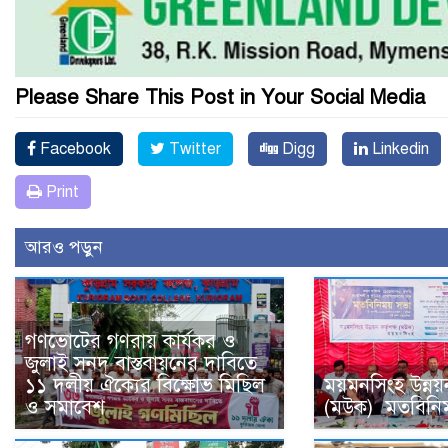
Please Share This Post in Your Social Media
Facebook
Twitter
Digg
Linkedin
Print
আরও পড়ুন
গণভোটের গণরায় কার্যকর ও
জুলাই সনদ বাস্তবায়নের দাবিতে
১১ দলীয় ঐক্যের বিক্ষোভ মিছিল
ময়মনসিংহ উন্নয়ন 
ও সমাবেশ
(মউক) মতবিনিময়