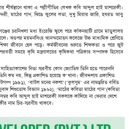
ার শীর্ষস্থানে থাকা এ পল্লীগীতির লেখক কবি আব্দুল হাই মাশরেকী।
সুন্দরী, মাঠের গান, ঝিঙে ফুলের লতা, দুখু মিয়ার জারি, হযরত আবু
ঞ্জের চরনিখলা মধ্য ইংরেজি স্কুলে পরে কাঁকনহাটি গ্রামে মাতুলালয়
 সালে। অতপর ময়মনসিংহ আনন্দমোহন কলেজে উচ্চ মাধ্যমিক শ্রেণিতে
শিক্ষা জীবনে ছেদ পড়ে। কর্মজীবনের শুরুতে শিক্ষকতা ও পরে জুট
র্তী সময়ে কৃষি মন্ত্রণালয়ের কৃষিকথা পত্রিকার সম্পাদক হিসেবে
 সাহিত্যাকাশের নিত্য স্মরণীয় কোন জ্যোতিষ তিনি হতে পারেননি
নি কম নয়, কিন্তু প্রকাশিত হয়েছে ক’খানা। জীবদ্দশায় প্রকাশিত
ছোটগল্প ১৯৯১), ‘বাউল মনের নকশা’(‘কুলসুম’ এর নামন্তরিত বর্ধিত
ুবাদ শিশুতোষ বিজ্ঞান ১৯৬২), ‘মাঠের কবিতা মাঠের গান’(কবিতা
ম্বর কবি আব্দুল হাই মাশরেকী সকলকে কাঁদিয়ে না ফেরার দেশে
কীর নাম চির-স্মরণীয় থাকবে।