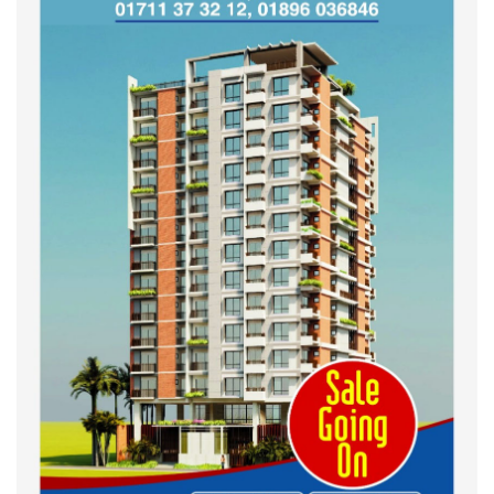
শহীদদের অসম্পূর্ণ মিশন সম্পন্ন করে
তবেই আমরা তৃপ্তিভোজন করব-
মুফতি আলী হাসান উসামা
দেশ গড়তে জুলাই জাগরণ’ কর্মসূচির
অংশ হিসেবে এনসিপির জুলাই
পথসভসায়- নাসীরুদ্দীন পাটওয়ারী
ইসলামী ব্যাংক বাংলাদেশ পিলএলসি
ময়মনসিংহ শাখার গ্রাহক সমাবেশ
২০২৪ এর গণঅভ্যুত্থানের শহিদের
কবর জিয়ারত ও দোয়া করলেন
ময়মনসিংহ মহানগর জামায়াত