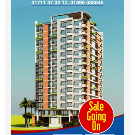
শহীদদের অসম্পূর্ণ মিশন সম্পন্ন করে
তবেই আমরা তৃপ্তিভোজন করব-
মুফতি আলী হাসান উসামা
দেশ গড়তে জুলাই জাগরণ’ কর্মসূচির
অংশ হিসেবে এনসিপির জুলাই
পথসভসায়- নাসীরুদ্দীন পাটওয়ারী
ইসলামী ব্যাংক বাংলাদেশ পিলএলসি
ময়মনসিংহ শাখার গ্রাহক সমাবেশ
২০২৪ এর গণঅভ্যুত্থানের শহিদের
কবর জিয়ারত ও দোয়া করলেন
ময়মনসিংহ মহানগর জামায়াত