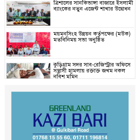
ত্রিশালের সানকিভাঙ্গা বাজারে ইসলামী
ব্যাংকের নতুন এজেন্ট শাখার উদ্বোধন
ময়মনসিংহ উন্নয়ন কর্তৃপক্ষের (মউক)
মতবিনিময় সভা অনুষ্ঠিত
কুড়িগ্রাম সদর সাব-রেজিস্ট্রার অফিসে
সন্ত্রাসী হামলায় রক্তাক্ত জখম নকল
নবিশ মমিন
গণভোটের জনরায় ও জুলাই সনদ
বাস্তবায়নের দাবিতে বিক্ষোভ মিছিল
অনুষ্ঠিত
কুড়িগ্রাম কৃষি বিশ্ববিদ্যালয়ের স্থায়ী
ক্যাম্পাস নির্মাণে ইউজিসির সমন্বয়
সভা অনুষ্ঠিত