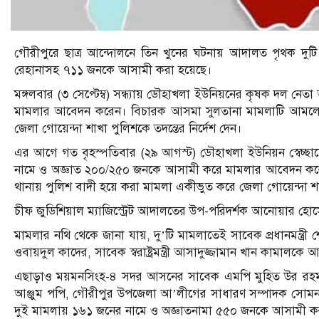
গৌরীপুরে ছাত্র আন্দোলনে তিন খুনের ঘটনায় আদালত পৃথক দুটি 
রেহানাসহ ৭১১ জনকে আসামী করা হয়েছে।
মঙ্গলবার (৩ সেপ্টেম্ব) সন্ধ্যায় ডৌহাখলা ইউনিয়নের কৃষক দল ন
মামলার আবেদন করেন। বিচারক আসমা সুলতানা মামলাটি আমলে ন
জেলা গোয়েন্দা শাখা পুলিশকে তদন্তের নির্দেশ দেন।
এর আগে গত বৃহস্পতিবার (২৯ আগস্ট) ডৌহাখলা ইউনিয়ন স্বেচ্ছ
নামে ও অজ্ঞাত ২০০/২৫০ জনকে আসামী করে মামলার আবেদন কর
থানায় পুলিশ বাদী হয়ে করা মামলা একীভুত করে জেলা গোয়েন্দা শাখ
চীফ জুডিশিয়াল ম্যাজিস্ট্রেট আদালতের উপ-পরিদর্শক আনোয়ার হোস
মামলার নথি থেকে জানা যায়, দু’টি মামলাতেই সাবেক প্রধানমন্ত্রী
ওবায়দুল কাদের, সাবেক স্বরাষ্ট্রমন্ত্রী আসাদুজ্জামান খান কামালক
এছাড়াও ময়মনসিংহ-৪ সদর আসনের সাবেক এমপি মুহিত উর রহমা
আঞ্জুম পপি, গৌরীপুর উপজেলা আ’লীগের সাধারণ সম্পাদক সোম
দুই মামলায় ১৬১ জনের নামে ও অজ্ঞাতনামা ৫৫০ জনকে আসামী ক