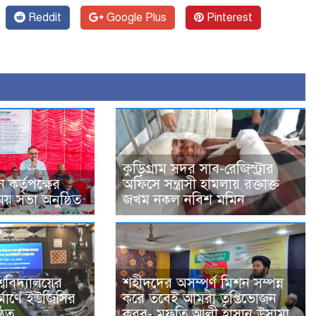
Reddit
Google Plus
Pinterest
কুড়িগ্রাম সদর সাব-রেজিস্ট্রার
কর্তৃপক্ষের
অফিসে সন্ত্রাসী হামলায় রক্তাক্ত
 সভা অনুষ্ঠিত
জখম নকল নবিশ মমিন
শ্ববিদ্যালয়ের
শহীদদের অসম্পূর্ণ মিশন সম্পন্ন
নির্মাণে ইউজিসির
করে তবেই আমরা তৃপ্তিভোজন
ঠিত
করব- মুফতি আলী হাসান উসামা