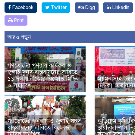
Facebook
Twitter
Digg
Linkedin
Print
আরও পড়ুন
গণভোটের গণরায় কার্যকর ও
জুলাই সনদ বাস্তবায়নের দাবিতে
১১ দলীয় ঐক্যের বিক্ষোভ মিছিল
ময়মনসিংহ উন্নয়ন 
ও সমাবেশ
(মউক) মতবিনিময়
গণভোটের জনরায় ও জুলাই সনদ
কুড়িগ্রাম কৃষি বি
বাস্তবায়নের দাবিতে বিক্ষোভ
স্থায়ী ক্যাম্পাস 
মিছিল অনুষ্ঠিত
সমন্বয় সভা অনুষ্