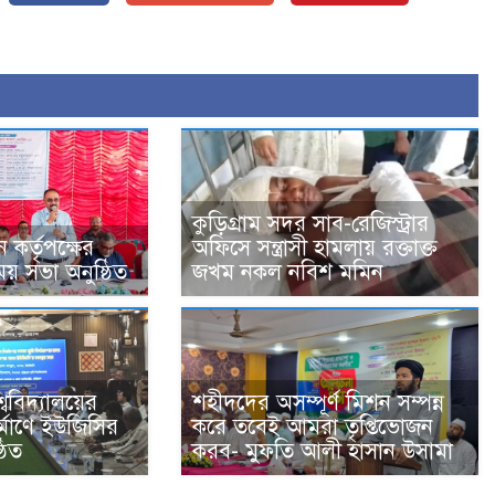
কুড়িগ্রাম সদর সাব-রেজিস্ট্রার
কর্তৃপক্ষের
অফিসে সন্ত্রাসী হামলায় রক্তাক্ত
 সভা অনুষ্ঠিত
জখম নকল নবিশ মমিন
শ্ববিদ্যালয়ের
শহীদদের অসম্পূর্ণ মিশন সম্পন্ন
নির্মাণে ইউজিসির
করে তবেই আমরা তৃপ্তিভোজন
ঠিত
করব- মুফতি আলী হাসান উসামা