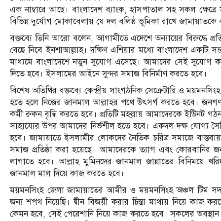
এক নাম্বারে আছে। বাংলাদেশ ব্যাংক, হাসপাতাল সহ সকল ক্ষেত্রে স
বিভিন্ন দুর্যোগ মোকাবেলায় যে দল বলিষ্ঠ ভূমিকা রাখে জামায়াতকে
বক্তব্যে তিনি আরো বলেন, আগামীতে এদেশে অন্যায়ের বিরুদ্ধে প
বেছে নিবে ইনশাআল্লাহ। দক্ষিণ এশিয়ার মধ্যে বাংলাদেশ একটি সম
মাধ্যমে বাংলাদেশে নতুন সুযোগ এসেছে। আমাদের সেই সুযোগ কাজ
দিতে হবে। ইসলামের আইনে সুন্দর সমাজ বিনির্মাণ করতে হবে।
বিশেষ অতিথির বক্তব্যে কেন্দ্রীয় সাংগঠনিক সেক্রেটারি ও ময়মনস
হতে হলে নিজের জানমাল আল্লাহর পথে উৎসর্গ করতে হবে। জনগণক
কর্মী রুকন বৃদ্ধি করতে হবে। প্রতিটি মহল্লায় আমাদেরকে ইউিনট
সাহায্যের উপর আমাদের নির্ভশীল হতে হবে। একদল দক্ষ যোগ্য সৈন
হবে। জামায়াতে ইসলামীর লোকদের নৈতিক চরিত্র সমাজে বাস্তবা
সমাজ প্রতিষ্ঠা করা হয়েছে। আমাদেরকে ত্যাগ এবং কোরবানির 
লাগাতে হবে। আল্লাহ মুমিনদের জানমাল জান্নাতের বিনিময়ে খরি
জানমাল মাল দিয়ে কাজ করতে হবে।
ময়মনসিংহ জেলা জামায়াতের আমীর ও ময়মনসিংহ অঞ্চল টিম সদস
জন্য শপথ নিয়েছি। দ্বীন বিজয়ী করার চিন্তা মাথায় নিয়ে কাজ করত
কেমন হবে, সেই পেরেশানি নিয়ে কাজ করতে হবে। সকলের অবস্থান থেকে সৎ 