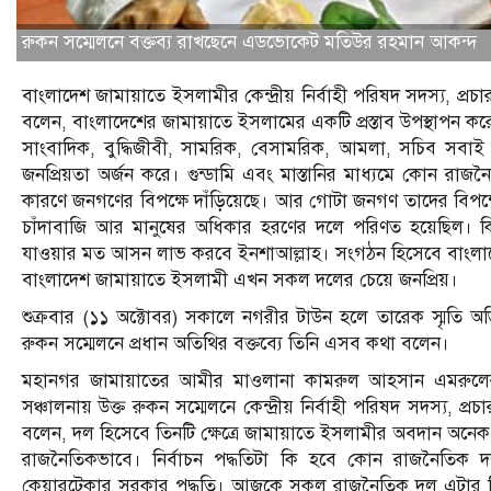
রুকন সম্মেলনে বক্তব্য রাখছেনে এডভোকেট মতিউর রহমান আকন্দ
বাংলাদেশ জামায়াতে ইসলামীর কেন্দ্রীয় নির্বাহী পরিষদ সদস্য, প্
বলেন, বাংলাদেশের জামায়াতে ইসলামের একটি প্রস্তাব উপস্থাপন কর
সাংবাদিক, বুদ্ধিজীবী, সামরিক, বেসামরিক, আমলা, সচিব সবাই
জনপ্রিয়তা অর্জন করে। গুন্ডামি এবং মাস্তানির মাধ্যমে কোন রা
কারণে জনগণের বিপক্ষে দাঁড়িয়েছে। আর গোটা জনগণ তাদের বিপক্ষে
চাঁদাবাজি আর মানুষের অধিকার হরণের দলে পরিণত হয়েছিল। কিন
যাওয়ার মত আসন লাভ করবে ইনশাআল্লাহ। সংগঠন হিসেবে বাংলাদ
বাংলাদেশ জামায়াতে ইসলামী এখন সকল দলের চেয়ে জনপ্রিয়।
শুক্রবার (১১ অক্টোবর) সকালে নগরীর টাউন হলে তারেক স্মৃতি
রুকন সম্মেলনে প্রধান অতিথির বক্তব্যে তিনি এসব কথা বলেন।
মহানগর জামায়াতের আমীর মাওলানা কামরুল আহসান এমরুলের সভ
সঞ্চালনায় উক্ত রুকন সম্মেলনে কেন্দ্রীয় নির্বাহী পরিষদ সদস্য,
বলেন, দল হিসেবে তিনটি ক্ষেত্রে জামায়াতে ইসলামীর অবদান অনে
রাজনৈতিকভাবে। নির্বাচন পদ্ধতিটা কি হবে কোন রাজনৈতিক দ
কেয়ারটেকার সরকার পদ্ধতি। আজকে সকল রাজনৈতিক দল এটার দি