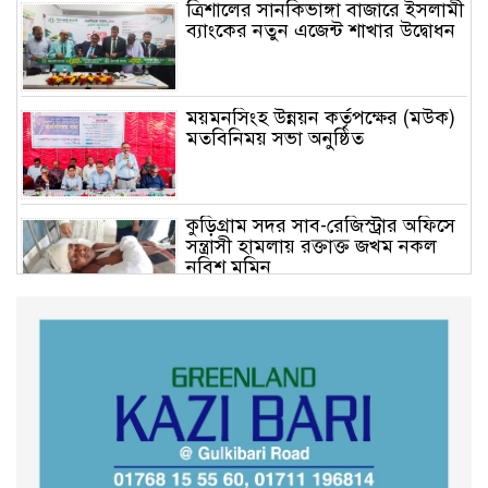
ত্রিশালের সানকিভাঙ্গা বাজারে ইসলামী
ব্যাংকের নতুন এজেন্ট শাখার উদ্বোধন
ময়মনসিংহ উন্নয়ন কর্তৃপক্ষের (মউক)
মতবিনিময় সভা অনুষ্ঠিত
কুড়িগ্রাম সদর সাব-রেজিস্ট্রার অফিসে
সন্ত্রাসী হামলায় রক্তাক্ত জখম নকল
নবিশ মমিন
গণভোটের জনরায় ও জুলাই সনদ
বাস্তবায়নের দাবিতে বিক্ষোভ মিছিল
অনুষ্ঠিত
কুড়িগ্রাম কৃষি বিশ্ববিদ্যালয়ের স্থায়ী
ক্যাম্পাস নির্মাণে ইউজিসির সমন্বয়
সভা অনুষ্ঠিত