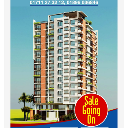
শহীদদের অসম্পূর্ণ মিশন সম্পন্ন করে
তবেই আমরা তৃপ্তিভোজন করব-
মুফতি আলী হাসান উসামা
দেশ গড়তে জুলাই জাগরণ’ কর্মসূচির
অংশ হিসেবে এনসিপির জুলাই
পথসভসায়- নাসীরুদ্দীন পাটওয়ারী
ইসলামী ব্যাংক বাংলাদেশ পিলএলসি
ময়মনসিংহ শাখার গ্রাহক সমাবেশ
২০২৪ এর গণঅভ্যুত্থানের শহিদের
কবর জিয়ারত ও দোয়া করলেন
ময়মনসিংহ মহানগর জামায়াত