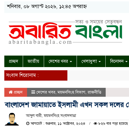
শনিবার, ০৮ অগাস্ট ২০২৬, ১২:৪৫ অপরাহ্ন
প্রচ্ছদ
জাতীয়
দেশের খবর
খেলাধুলা
বিনোদন
সংবাদ শিরোনাম :
প্রচ্ছদ
দেশের খবর
,
ময়মনসিংহ বিভাগ
,
রাজনীতি
বাংলাদেশ জামায়াতে ইসলামী এখন সকল দলের চ
আব্দুল বারী, ময়মনসিংহ সংবাদদাতা
আপডেট : শুক্রবার, ১১ অক্টোবর, ২০২৪
৮২৬ বার পড়া হয়েছে