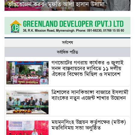
তৃপ্তিভোজন করব- মুফতি আলী হাসান উসামা
সর্বশেষ
সর্বাধিক পঠিত
গণভোটের গণরায় কার্যকর ও জুলাই
সনদ বাস্তবায়নের দাবিতে ১১ দলীয়
ঐক্যের বিক্ষোভ মিছিল ও সমাবেশ
ত্রিশালের সানকিভাঙ্গা বাজারে ইসলামী
ব্যাংকের নতুন এজেন্ট শাখার উদ্বোধন
ময়মনসিংহ উন্নয়ন কর্তৃপক্ষের (মউক)
মতবিনিময় সভা অনুষ্ঠিত