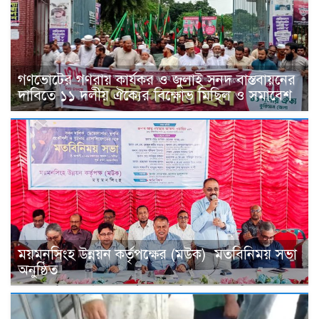
গণভোটের গণরায় কার্যকর ও জুলাই সনদ বাস্তবায়নের
দাবিতে ১১ দলীয় ঐক্যের বিক্ষোভ মিছিল ও সমাবেশ
ময়মনসিংহ উন্নয়ন কর্তৃপক্ষের (মউক) মতবিনিময় সভা
অনুষ্ঠিত