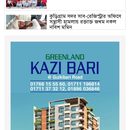
কুড়িগ্রাম সদর সাব-রেজিস্ট্রার অফিসে
সন্ত্রাসী হামলায় রক্তাক্ত জখম নকল
নবিশ মমিন
গণভোটের জনরায় ও জুলাই সনদ
বাস্তবায়নের দাবিতে বিক্ষোভ মিছিল
অনুষ্ঠিত
কুড়িগ্রাম কৃষি বিশ্ববিদ্যালয়ের স্থায়ী
ক্যাম্পাস নির্মাণে ইউজিসির সমন্বয়
সভা অনুষ্ঠিত
শহীদদের অসম্পূর্ণ মিশন সম্পন্ন করে
তবেই আমরা তৃপ্তিভোজন করব-
মুফতি আলী হাসান উসামা