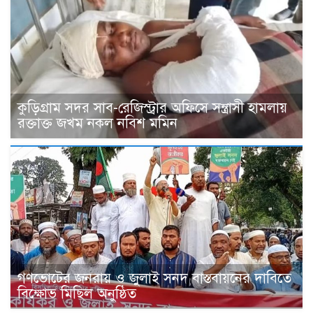
কুড়িগ্রাম সদর সাব-রেজিস্ট্রার অফিসে সন্ত্রাসী হামলায়
রক্তাক্ত জখম নকল নবিশ মমিন
গণভোটের জনরায় ও জুলাই সনদ বাস্তবায়নের দাবিতে
বিক্ষোভ মিছিল অনুষ্ঠিত