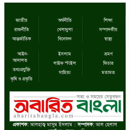
জাতীয়
অর্থনীতি
শিক্ষা
রাজনীতি
খেলাধুলা
সম্পাদকীয়
আন্তর্জাতিক
বিনোদন
স্বাস্থ্য
আইন-
ইসলাম
ভ্রমণ
আদালত
লাইফ স্টাইল
ফিচার
তথ্যপ্রযুক্তি
সাহিত্য
মতামত
কৃষি ও প্রকৃতি
প্রকাশক:
আলহাজ্ব মাসুম ইসলাম ::
সম্পাদক:
আল হেলাল