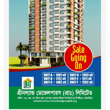
দেশ গড়তে জুলাই জাগরণ’ কর্মসূচির
অংশ হিসেবে এনসিপির জুলাই
পথসভসায়- নাসীরুদ্দীন পাটওয়ারী
ইসলামী ব্যাংক বাংলাদেশ পিলএলসি
ময়মনসিংহ শাখার গ্রাহক সমাবেশ
২০২৪ এর গণঅভ্যুত্থানের শহিদের
কবর জিয়ারত ও দোয়া করলেন
ময়মনসিংহ মহানগর জামায়াত