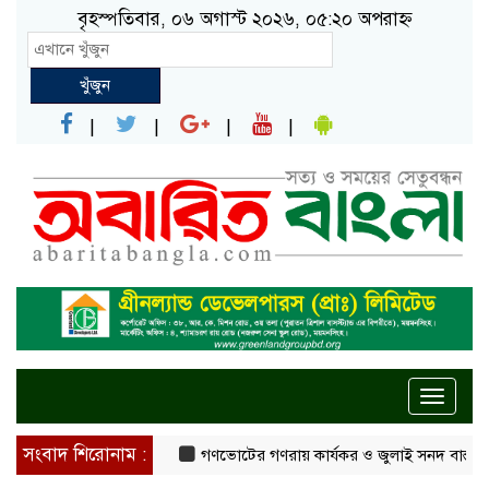
বৃহস্পতিবার, ০৬ অগাস্ট ২০২৬, ০৫:২০ অপরাহ্ন
খুঁজুন
Toggle
naviga
সংবাদ শিরোনাম :
গণভোটের গণরায় কার্যকর ও জুলাই সনদ বাস্তবায়নের দাব