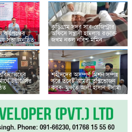
কুড়িগ্রাম সদর সাব-রেজিস্ট্রার
কর্তৃপক্ষের
অফিসে সন্ত্রাসী হামলায় রক্তাক্ত
 সভা অনুষ্ঠিত
জখম নকল নবিশ মমিন
শ্ববিদ্যালয়ের
শহীদদের অসম্পূর্ণ মিশন সম্পন্ন
নির্মাণে ইউজিসির
করে তবেই আমরা তৃপ্তিভোজন
ঠিত
করব- মুফতি আলী হাসান উসামা