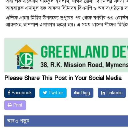
অধ্যাপক একেএম শফিকুল ইসলাম, দক্ষিণ জেলা বিএনপির সদস্য সচি
আহবায়ক এনামুল হক আকন্দ লিটনসহ বিএনপি ও অঙ্গ সংগঠনের সকল 
এদিকে প্রচার মিছিল উপলক্ষ্যে দুপুরের পর থেকে নগরীর ৩৩ ওয়ার্
প্রাঙ্গনসহ আশপাশ এলাকায় জড়ো হয়। এ সময় ধানের শীষের মিছিল
Please Share This Post in Your Social Media
Facebook
Twitter
Digg
Linkedin
Print
আরও পড়ুন