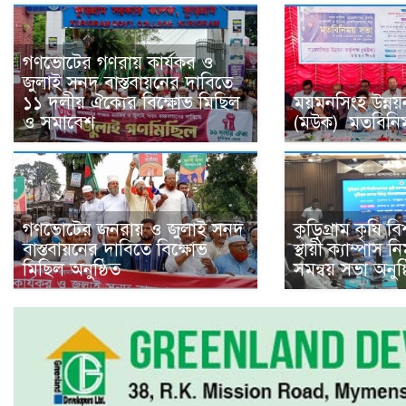
গণভোটের গণরায় কার্যকর ও
জুলাই সনদ বাস্তবায়নের দাবিতে
১১ দলীয় ঐক্যের বিক্ষোভ মিছিল
ময়মনসিংহ উন্নয়ন 
ও সমাবেশ
(মউক) মতবিনিময়
গণভোটের জনরায় ও জুলাই সনদ
কুড়িগ্রাম কৃষি বি
বাস্তবায়নের দাবিতে বিক্ষোভ
স্থায়ী ক্যাম্পাস 
মিছিল অনুষ্ঠিত
সমন্বয় সভা অনুষ্