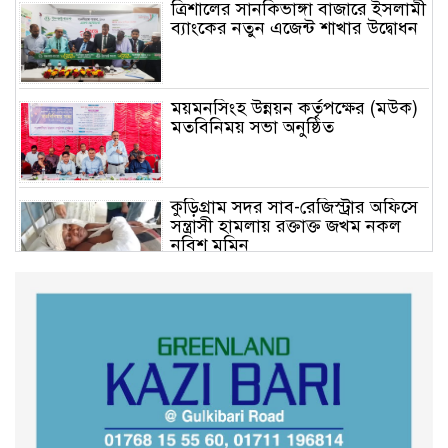
ত্রিশালের সানকিভাঙ্গা বাজারে ইসলামী
ব্যাংকের নতুন এজেন্ট শাখার উদ্বোধন
ময়মনসিংহ উন্নয়ন কর্তৃপক্ষের (মউক)
মতবিনিময় সভা অনুষ্ঠিত
কুড়িগ্রাম সদর সাব-রেজিস্ট্রার অফিসে
সন্ত্রাসী হামলায় রক্তাক্ত জখম নকল
নবিশ মমিন
গণভোটের জনরায় ও জুলাই সনদ
বাস্তবায়নের দাবিতে বিক্ষোভ মিছিল
অনুষ্ঠিত
কুড়িগ্রাম কৃষি বিশ্ববিদ্যালয়ের স্থায়ী
ক্যাম্পাস নির্মাণে ইউজিসির সমন্বয়
সভা অনুষ্ঠিত