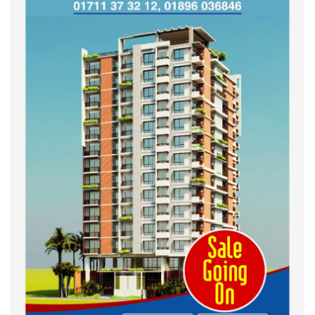
শহীদদের অসম্পূর্ণ মিশন সম্পন্ন করে
তবেই আমরা তৃপ্তিভোজন করব-
মুফতি আলী হাসান উসামা
দেশ গড়তে জুলাই জাগরণ’ কর্মসূচির
অংশ হিসেবে এনসিপির জুলাই
পথসভসায়- নাসীরুদ্দীন পাটওয়ারী
ইসলামী ব্যাংক বাংলাদেশ পিলএলসি
ময়মনসিংহ শাখার গ্রাহক সমাবেশ
২০২৪ এর গণঅভ্যুত্থানের শহিদের
কবর জিয়ারত ও দোয়া করলেন
ময়মনসিংহ মহানগর জামায়াত