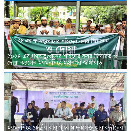
২০২৪ এর গণঅভ্যুত্থানের শহিদের কবর জিয়ারত ও
দোয়া করলেন ময়মনসিংহ মহানগর জামায়াত
ময়মনসিংহ কেন্দ্রীয় কারাগারে মাদকাসক্ত কারাবন্দীদের