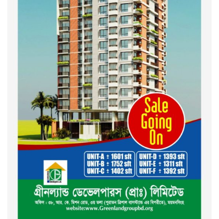
দেশ গড়তে জুলাই জাগরণ’ কর্মসূচির
অংশ হিসেবে এনসিপির জুলাই
পথসভসায়- নাসীরুদ্দীন পাটওয়ারী
ইসলামী ব্যাংক বাংলাদেশ পিলএলসি
ময়মনসিংহ শাখার গ্রাহক সমাবেশ
২০২৪ এর গণঅভ্যুত্থানের শহিদের
কবর জিয়ারত ও দোয়া করলেন
ময়মনসিংহ মহানগর জামায়াত