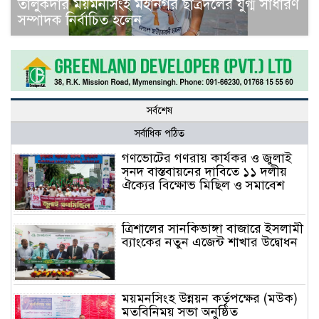
তালুকদার ময়মনসিংহ মহানগর ছাত্রদলের যুগ্ম সাধারণ
সম্পাদক নির্বাচিত হলেন
সর্বশেষ
সর্বাধিক পঠিত
গণভোটের গণরায় কার্যকর ও জুলাই
সনদ বাস্তবায়নের দাবিতে ১১ দলীয়
ঐক্যের বিক্ষোভ মিছিল ও সমাবেশ
ত্রিশালের সানকিভাঙ্গা বাজারে ইসলামী
ব্যাংকের নতুন এজেন্ট শাখার উদ্বোধন
ময়মনসিংহ উন্নয়ন কর্তৃপক্ষের (মউক)
মতবিনিময় সভা অনুষ্ঠিত