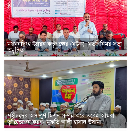
ময়মনসিংহ উন্নয়ন কর্তৃপক্ষের (মউক) মতবিনিময় সভা
অনুষ্ঠিত
শহীদদের অসম্পূর্ণ মিশন সম্পন্ন করে তবেই আমরা
তৃপ্তিভোজন করব- মুফতি আলী হাসান উসামা