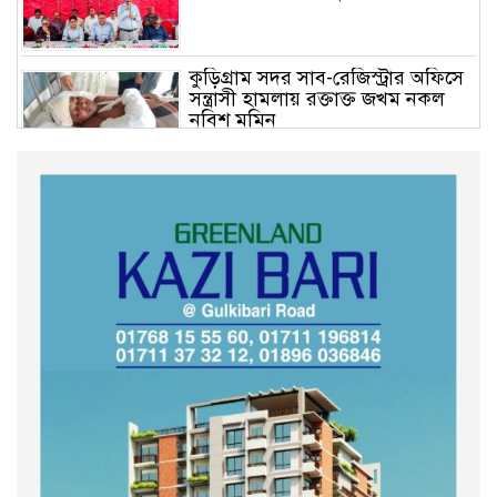
কুড়িগ্রাম সদর সাব-রেজিস্ট্রার অফিসে
সন্ত্রাসী হামলায় রক্তাক্ত জখম নকল
নবিশ মমিন
গণভোটের জনরায় ও জুলাই সনদ
বাস্তবায়নের দাবিতে বিক্ষোভ মিছিল
অনুষ্ঠিত
কুড়িগ্রাম কৃষি বিশ্ববিদ্যালয়ের স্থায়ী
ক্যাম্পাস নির্মাণে ইউজিসির সমন্বয়
সভা অনুষ্ঠিত
শহীদদের অসম্পূর্ণ মিশন সম্পন্ন করে
তবেই আমরা তৃপ্তিভোজন করব-
মুফতি আলী হাসান উসামা