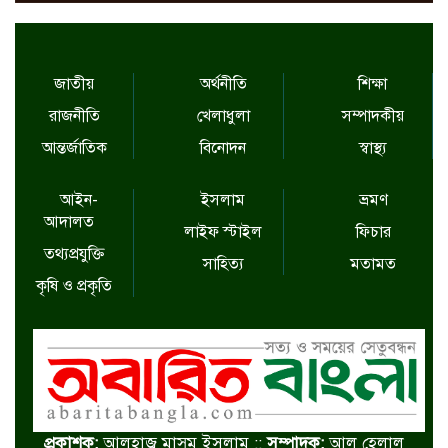
জাতীয়
অর্থনীতি
শিক্ষা
রাজনীতি
খেলাধুলা
সম্পাদকীয়
আন্তর্জাতিক
বিনোদন
স্বাস্থ্য
আইন-
ইসলাম
ভ্রমণ
আদালত
লাইফ স্টাইল
ফিচার
তথ্যপ্রযুক্তি
সাহিত্য
মতামত
কৃষি ও প্রকৃতি
প্রকাশক:
আলহাজ্ব মাসুম ইসলাম ::
সম্পাদক:
আল হেলাল