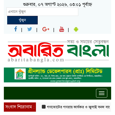
শুক্রবার, ০৭ অগাস্ট ২০২৬, ০৩:০১ পূর্বাহ্ন
খুঁজুন
Toggle
naviga
সংবাদ শিরোনাম :
গণভোটের গণরায় কার্যকর ও জুলাই সনদ বাস্তবায়নের দাব