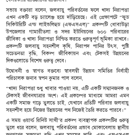
সভায় বক্তারা বলেন, জলবায়ু পরিবর্তনের ফলে খাদ্য নিরাপত্তা
এখন একটি বড় চ্যালেঞ্জ হয়ে দাঁড়িয়েছে। এই প্রেক্ষাপটে “ফুড
সিকিউরিটি এন্ড লাইভলিহুড (এফএসএল)” প্রকল্পটি ধোবাউড়া
উপজেলার গামারীতলা ও সদর ইউনিয়নের ৬০০ পরিবারের
জীবিকা ও খাদ্য নিরাপত্তা নিশ্চিত করতে গুরুত্বপূর্ণ ভূমিকা রাখবে।
প্রকল্পটি জলবায়ু সহনশীল কৃষি, নিরাপদ পানির উৎস, পুষ্টি
সচেতনতা বৃদ্ধি, বিকল্প জীবিকায়ন এবং টেকসই উন্নয়নের
দিকগুলোতে বিশেষ গুরুত্ব দেবে।
উদ্বোধনী ও স্বাগত বক্তব্যে স্বাবলম্বী উন্নয়ন সমিতির নির্বাহী
পরিচালক জনাব স্বপন কুমার পাল বলেন,
“খাদ্য নিরাপত্তা শুধু খাবার পাওয়া নয়, এটি একটি সম্মানজনক ও
টেকসই জীবনযাত্রার অংশ। এই প্রকল্পের মাধ্যমে আমরা এমন
একটি সমাজ গড়ে তুলতে চাই, যেখানে প্রতিটি পরিবার জলবায়ু
সহনশীল হয়ে নিজের উন্নয়নের পথ নিজেই তৈরি করতে পারবে।”
এ সময় ওয়ার্ল্ড রিনিউ সাথী’র প্রকল্প ব্যবস্থাপক প্রকল্পটির গুরুত্ব
তুলে ধরে বলেন, জলবায়ু পরিবর্তনের প্রভাব মোকাবেলায় স্থানীয়
জনগণের সক্ষমতা বৃদ্ধি এখন সময়ের দাবি, এবং এফএসএল