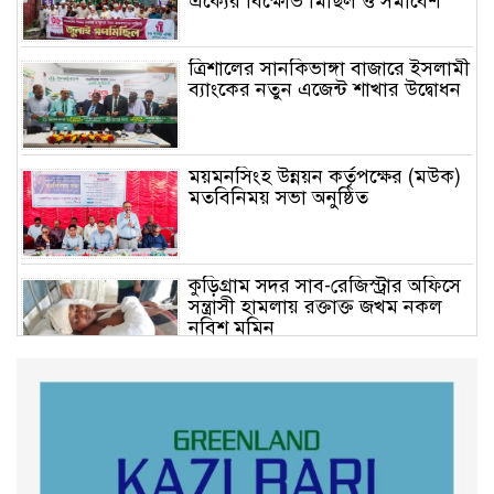
ঐক্যের বিক্ষোভ মিছিল ও সমাবেশ
ত্রিশালের সানকিভাঙ্গা বাজারে ইসলামী
ব্যাংকের নতুন এজেন্ট শাখার উদ্বোধন
ময়মনসিংহ উন্নয়ন কর্তৃপক্ষের (মউক)
মতবিনিময় সভা অনুষ্ঠিত
কুড়িগ্রাম সদর সাব-রেজিস্ট্রার অফিসে
সন্ত্রাসী হামলায় রক্তাক্ত জখম নকল
নবিশ মমিন
গণভোটের জনরায় ও জুলাই সনদ
বাস্তবায়নের দাবিতে বিক্ষোভ মিছিল
অনুষ্ঠিত