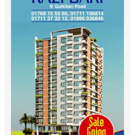
কুড়িগ্রাম কৃষি বিশ্ববিদ্যালয়ের স্থায়ী
ক্যাম্পাস নির্মাণে ইউজিসির সমন্বয়
সভা অনুষ্ঠিত
শহীদদের অসম্পূর্ণ মিশন সম্পন্ন করে
তবেই আমরা তৃপ্তিভোজন করব-
মুফতি আলী হাসান উসামা
দেশ গড়তে জুলাই জাগরণ’ কর্মসূচির
অংশ হিসেবে এনসিপির জুলাই
পথসভসায়- নাসীরুদ্দীন পাটওয়ারী
ইসলামী ব্যাংক বাংলাদেশ পিলএলসি
ময়মনসিংহ শাখার গ্রাহক সমাবেশ
২০২৪ এর গণঅভ্যুত্থানের শহিদের
কবর জিয়ারত ও দোয়া করলেন
ময়মনসিংহ মহানগর জামায়াত