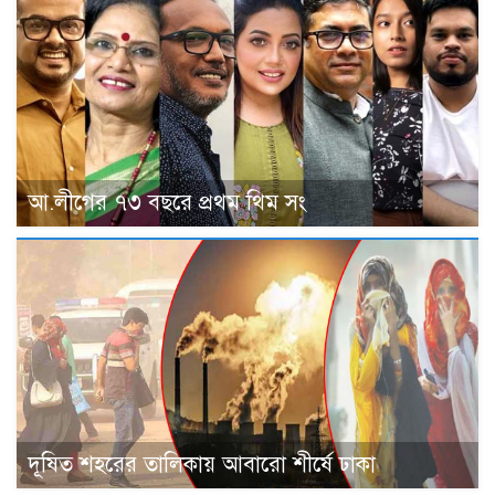
আ.লীগের ৭৩ বছরে প্রথম থিম সং
দূষিত শহরের তালিকায় আবারো শীর্ষে ঢাকা