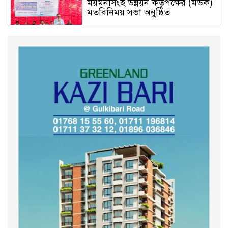
ময়মনসিংহ উন্নয়ন কর্তৃপক্ষের (মউক)
মতবিনিময় সভা অনুষ্ঠিত
কুড়িগ্রাম সদর সাব-রেজিস্ট্রার অফিসে
সন্ত্রাসী হামলায় রক্তাক্ত জখম নকল
নবিশ মমিন
গণভোটের জনরায় ও জুলাই সনদ
বাস্তবায়নের দাবিতে বিক্ষোভ মিছিল
অনুষ্ঠিত
কুড়িগ্রাম কৃষি বিশ্ববিদ্যালয়ের স্থায়ী
ক্যাম্পাস নির্মাণে ইউজিসির সমন্বয়
সভা অনুষ্ঠিত
শহীদদের অসম্পূর্ণ মিশন সম্পন্ন করে
তবেই আমরা তৃপ্তিভোজন করব-
মুফতি আলী হাসান উসামা