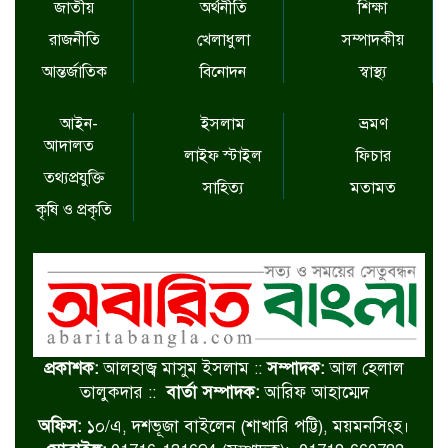
জাতীয়
অর্থনীতি
শিক্ষা
রাজনীতি
খেলাধুলা
সম্পাদকীয়
আন্তর্জাতিক
বিনোদন
স্বাস্থ্য
আইন-
ইসলাম
ভ্রমণ
আদালত
লাইফ স্টাইল
ফিচার
তথ্যপ্রযুক্তি
সাহিত্য
মতামত
কৃষি ও প্রকৃতি
প্রকাশক:
আলহাজ্ব মাসুম ইসলাম ::
সম্পাদক:
আল হেলাল
তালুকদার ::
বার্তা সম্পাদক:
আরিফ আহাম্মেদ
অফিস:
১০/এ, দশভূজা বাইলেন (শাখারি পট্টি), ময়মনসিংহ।