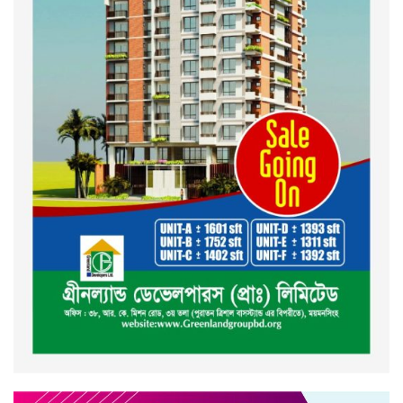
দেশ গড়তে জুলাই জাগরণ’ কর্মসূচির
অংশ হিসেবে এনসিপির জুলাই
পথসভসায়- নাসীরুদ্দীন পাটওয়ারী
ইসলামী ব্যাংক বাংলাদেশ পিলএলসি
ময়মনসিংহ শাখার গ্রাহক সমাবেশ