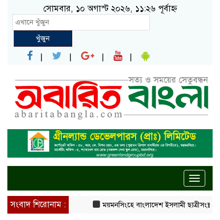
সোমবার, ১০ অগাস্ট ২০২৬, ১১:২৬ পূর্বাহ্ন
খুঁজুন
Toggle
naviga
সংবাদ শিরোনাম :
ময়মনসিংহে বাংলাদেশ ইসলামী ছাত্রীসংস্থা আনন