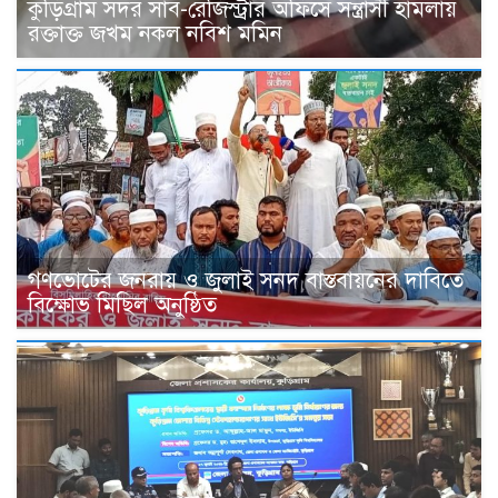
কুড়িগ্রাম সদর সাব-রেজিস্ট্রার অফিসে সন্ত্রাসী হামলায়
রক্তাক্ত জখম নকল নবিশ মমিন
গণভোটের জনরায় ও জুলাই সনদ বাস্তবায়নের দাবিতে
বিক্ষোভ মিছিল অনুষ্ঠিত