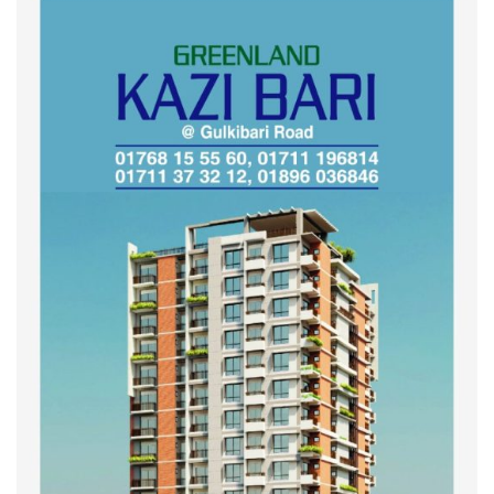
গণভোটের জনরায় ও জুলাই সনদ
বাস্তবায়নের দাবিতে বিক্ষোভ মিছিল
অনুষ্ঠিত
কুড়িগ্রাম কৃষি বিশ্ববিদ্যালয়ের স্থায়ী
ক্যাম্পাস নির্মাণে ইউজিসির সমন্বয়
সভা অনুষ্ঠিত
শহীদদের অসম্পূর্ণ মিশন সম্পন্ন করে
তবেই আমরা তৃপ্তিভোজন করব-
মুফতি আলী হাসান উসামা
দেশ গড়তে জুলাই জাগরণ’ কর্মসূচির
অংশ হিসেবে এনসিপির জুলাই
পথসভসায়- নাসীরুদ্দীন পাটওয়ারী
ইসলামী ব্যাংক বাংলাদেশ পিলএলসি
ময়মনসিংহ শাখার গ্রাহক সমাবেশ