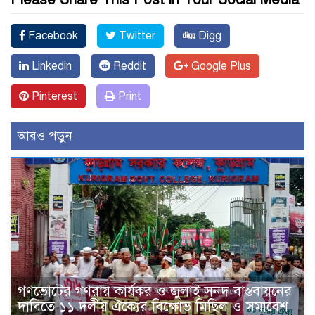
Facebook
Twitter
Digg
Linkedin
Reddit
Google Plus
Pinterest
Print
আরও পড়ুন
গণভোটের গণরায় কার্যকর ও জুলাই সনদ বাস্তবায়নের
দাবিতে ১১ দলীয় ঐক্যের বিক্ষোভ মিছিল ও সমাবেশ