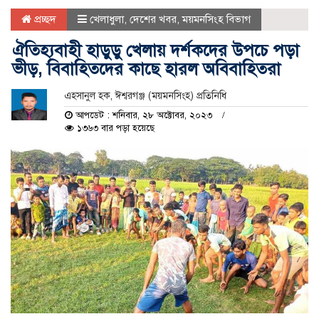
প্রচ্ছদ
খেলাধুলা
,
দেশের খবর
,
ময়মনসিংহ বিভাগ
ঐতিহ্যবাহী হাডুডু খেলায় দর্শকদের উপচে পড়া
ভীড়, বিবাহিতদের কাছে হারল অবিবাহিতরা
এহসানুল হক, ঈশ্বরগঞ্জ (ময়মনসিংহ) প্রতিনিধি
আপডেট : শনিবার, ২৮ অক্টোবর, ২০২৩
১৩৬৩ বার পড়া হয়েছে