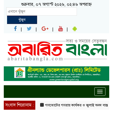
শুক্রবার, ০৭ অগাস্ট ২০২৬, ০২:৪৬ অপরাহ্ন
খুঁজুন
Toggle
naviga
সংবাদ শিরোনাম :
গণভোটের গণরায় কার্যকর ও জুলাই সনদ বাস্তবায়নের দাবি