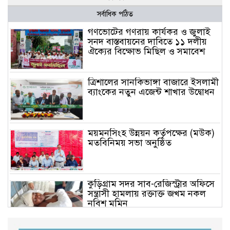
সর্বাধিক পঠিত
গণভোটের গণরায় কার্যকর ও জুলাই
সনদ বাস্তবায়নের দাবিতে ১১ দলীয়
ঐক্যের বিক্ষোভ মিছিল ও সমাবেশ
ত্রিশালের সানকিভাঙ্গা বাজারে ইসলামী
ব্যাংকের নতুন এজেন্ট শাখার উদ্বোধন
ময়মনসিংহ উন্নয়ন কর্তৃপক্ষের (মউক)
মতবিনিময় সভা অনুষ্ঠিত
কুড়িগ্রাম সদর সাব-রেজিস্ট্রার অফিসে
সন্ত্রাসী হামলায় রক্তাক্ত জখম নকল
নবিশ মমিন