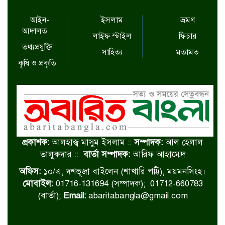
আইন-
ইসলাম
ভ্রমণ
আদালত
লাইফ স্টাইল
ফিচার
তথ্যপ্রযুক্তি
সাহিত্য
মতামত
কৃষি ও প্রকৃতি
প্রকাশক:
আলহাজ্ব মাসুম ইসলাম ::
সম্পাদক:
আল হেলাল
তালুকদার ::
বার্তা সম্পাদক:
আরিফ আহাম্মেদ
অফিস:
১০/এ, দশভূজা বাইলেন (শাখারি পট্টি), ময়মনসিংহ।
মোবাইল:
01716-131694 (সম্পাদক); 01712-660783
(বার্তা);
Email:
abaritabangla@gmail.com