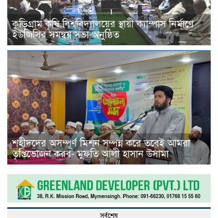
কুড়িগ্রাম কৃষি বিশ্ববিদ্যালয়ের স্থায়ী ক্যাম্পাস নির্মাণে
ইউজিসির সমন্বয় সভা অনুষ্ঠিত
শহীদদের অসম্পূর্ণ মিশন সম্পন্ন করে তবেই আমরা
তৃপ্তিভোজন করব- মুফতি আলী হাসান উসামা
সর্বশেষ