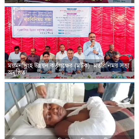
ময়মনসিংহ উন্নয়ন কর্তৃপক্ষের (মউক) মতবিনিময় সভা
অনুষ্ঠিত