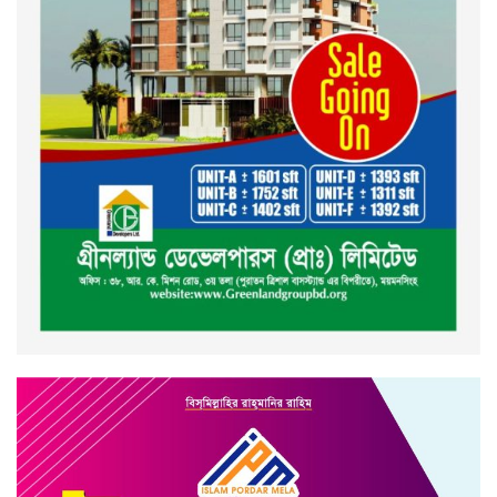
২০২৪ এর গণঅভ্যুত্থানের শহিদের
কবর জিয়ারত ও দোয়া করলেন
ময়মনসিংহ মহানগর জামায়াত