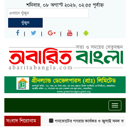
শনিবার, ০৮ অগাস্ট ২০২৬, ০২:৫৫ পূর্বাহ্ন
খুঁজুন
Toggle
naviga
সংবাদ শিরোনাম :
গণভোটের গণরায় কার্যকর ও জুলাই সনদ বাস্তবায়নের দ