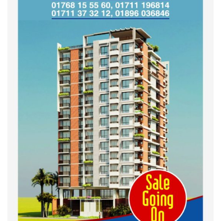
সভা অনুষ্ঠিত
শহীদদের অসম্পূর্ণ মিশন সম্পন্ন করে
তবেই আমরা তৃপ্তিভোজন করব-
মুফতি আলী হাসান উসামা
দেশ গড়তে জুলাই জাগরণ’ কর্মসূচির
অংশ হিসেবে এনসিপির জুলাই
পথসভসায়- নাসীরুদ্দীন পাটওয়ারী
ইসলামী ব্যাংক বাংলাদেশ পিলএলসি
ময়মনসিংহ শাখার গ্রাহক সমাবেশ
২০২৪ এর গণঅভ্যুত্থানের শহিদের
কবর জিয়ারত ও দোয়া করলেন
ময়মনসিংহ মহানগর জামায়াত