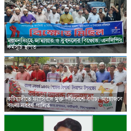
ময়মনসিংহে জামায়াত ও যুবদলের বিক্ষোভ, এনসিপির
কর্মসূচি স্থগিত
কটিয়াদীতে ফ্যাসিবাদ মুক্ত পরিবেশে বর্ণাঢ্য আয়োজনে
বাংলা নববর্ষ পালিত