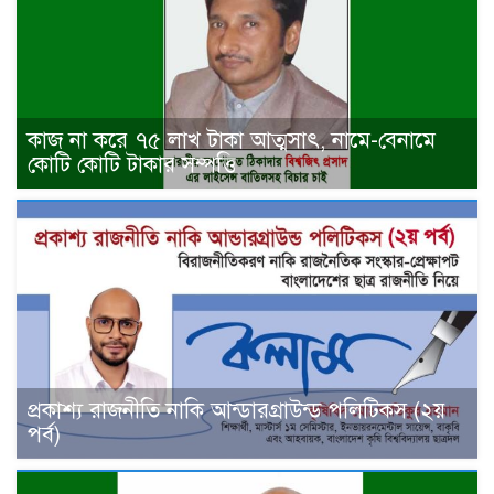
কাজ না করে ৭৫ লাখ টাকা আত্মসাৎ, নামে-বেনামে
কোটি কোটি টাকার সম্পত্তি
প্রকাশ্য রাজনীতি নাকি আন্ডারগ্রাউন্ড পলিটিকস (২য়
পর্ব)