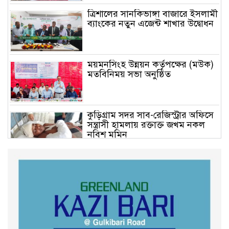
ত্রিশালের সানকিভাঙ্গা বাজারে ইসলামী
ব্যাংকের নতুন এজেন্ট শাখার উদ্বোধন
ময়মনসিংহ উন্নয়ন কর্তৃপক্ষের (মউক)
মতবিনিময় সভা অনুষ্ঠিত
কুড়িগ্রাম সদর সাব-রেজিস্ট্রার অফিসে
সন্ত্রাসী হামলায় রক্তাক্ত জখম নকল
নবিশ মমিন
গণভোটের জনরায় ও জুলাই সনদ
বাস্তবায়নের দাবিতে বিক্ষোভ মিছিল
অনুষ্ঠিত
কুড়িগ্রাম কৃষি বিশ্ববিদ্যালয়ের স্থায়ী
ক্যাম্পাস নির্মাণে ইউজিসির সমন্বয়