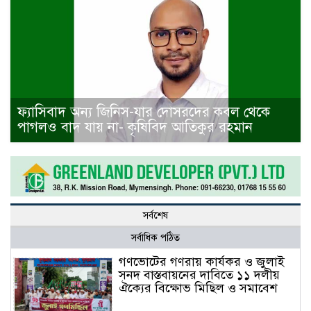
ফ্যাসিবাদ অন্য জিনিস-যার দোসরদের কবল থেকে
পাগলও বাদ যায় না- কৃষিবিদ আতিকুর রহমান
সর্বশেষ
সর্বাধিক পঠিত
গণভোটের গণরায় কার্যকর ও জুলাই
সনদ বাস্তবায়নের দাবিতে ১১ দলীয়
ঐক্যের বিক্ষোভ মিছিল ও সমাবেশ