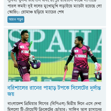
সুবিধা খুলনা টাইগার্স এবং রংপুর রাইডার্স কাজে লাগাতে
পারল কমই! দুই দলের মুখোমুখি লড়াইয়ে ম্যাচটা হয়েছে লো
স্কোরিং। রোমাঞ্চ ছড়িয়ে ম্যাচের শেষ
আরও পড়ুন
বরিশালের রানের পাহাড় টপকে সিলেটের দুর্দান্ত
জয়
বাংলাদেশ প্রিমিয়ার লিগের (বিপিএল) দ্বিতীয় দিনে এসে দেখা
মিললো টি-টোয়েন্টি ক্রিকেটের ছোঁয়ার। সাকিব আল হাসানের