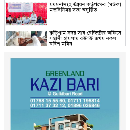
ময়মনসিংহ উন্নয়ন কর্তৃপক্ষের (মউক)
মতবিনিময় সভা অনুষ্ঠিত
কুড়িগ্রাম সদর সাব-রেজিস্ট্রার অফিসে
সন্ত্রাসী হামলায় রক্তাক্ত জখম নকল
নবিশ মমিন
গণভোটের জনরায় ও জুলাই সনদ
বাস্তবায়নের দাবিতে বিক্ষোভ মিছিল
অনুষ্ঠিত
কুড়িগ্রাম কৃষি বিশ্ববিদ্যালয়ের স্থায়ী
ক্যাম্পাস নির্মাণে ইউজিসির সমন্বয়
সভা অনুষ্ঠিত
শহীদদের অসম্পূর্ণ মিশন সম্পন্ন করে
তবেই আমরা তৃপ্তিভোজন করব-
মুফতি আলী হাসান উসামা