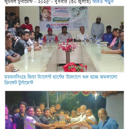
ফুটবল টুর্নামেন্ট – ২০২৫’। বুধবার (৩০ জুলাই)
আরও পড়ুন
ময়মনসিংহে জিয়া ট্যালেন্ট হান্টের উদ্যোগে শুরু হচ্ছে জমকালো
ক্রিকেট টুর্নামেন্ট