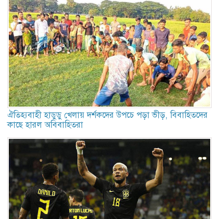
ঐতিহ্যবাহী হাডুডু খেলায় দর্শকদের উপচে পড়া ভীড়, বিবাহিতদের
কাছে হারল অবিবাহিতরা