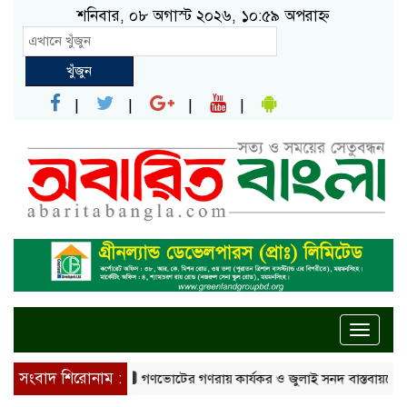
শনিবার, ০৮ অগাস্ট ২০২৬, ১০:৫৯ অপরাহ্ন
খুঁজুন
Toggle
naviga
সংবাদ শিরোনাম :
গণভোটের গণরায় কার্যকর ও জুলাই সনদ বাস্তবায়নের দাবিতে ১