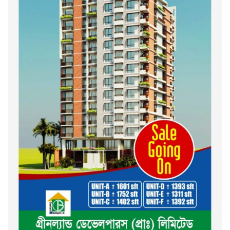
দেশ গড়তে জুলাই জাগরণ’ কর্মসূচির
অংশ হিসেবে এনসিপির জুলাই
পথসভসায়- নাসীরুদ্দীন পাটওয়ারী
ইসলামী ব্যাংক বাংলাদেশ পিলএলসি
ময়মনসিংহ শাখার গ্রাহক সমাবেশ
২০২৪ এর গণঅভ্যুত্থানের শহিদের
কবর জিয়ারত ও দোয়া করলেন
ময়মনসিংহ মহানগর জামায়াত