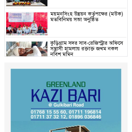
ময়মনসিংহ উন্নয়ন কর্তৃপক্ষের (মউক)
মতবিনিময় সভা অনুষ্ঠিত
কুড়িগ্রাম সদর সাব-রেজিস্ট্রার অফিসে
সন্ত্রাসী হামলায় রক্তাক্ত জখম নকল
নবিশ মমিন
গণভোটের জনরায় ও জুলাই সনদ
বাস্তবায়নের দাবিতে বিক্ষোভ মিছিল
অনুষ্ঠিত
কুড়িগ্রাম কৃষি বিশ্ববিদ্যালয়ের স্থায়ী
ক্যাম্পাস নির্মাণে ইউজিসির সমন্বয়
সভা অনুষ্ঠিত
শহীদদের অসম্পূর্ণ মিশন সম্পন্ন করে