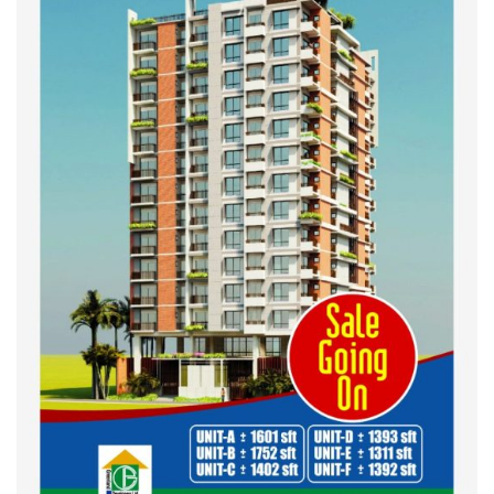
তবেই আমরা তৃপ্তিভোজন করব-
মুফতি আলী হাসান উসামা
দেশ গড়তে জুলাই জাগরণ’ কর্মসূচির
অংশ হিসেবে এনসিপির জুলাই
পথসভসায়- নাসীরুদ্দীন পাটওয়ারী
ইসলামী ব্যাংক বাংলাদেশ পিলএলসি
ময়মনসিংহ শাখার গ্রাহক সমাবেশ
২০২৪ এর গণঅভ্যুত্থানের শহিদের
কবর জিয়ারত ও দোয়া করলেন
ময়মনসিংহ মহানগর জামায়াত