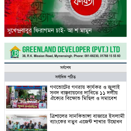
সুখেন্দ্রবাবুর ফিরাগমন চাই- আ শ মামুন
সর্বশেষ
সর্বাধিক পঠিত
গণভোটের গণরায় কার্যকর ও জুলাই
সনদ বাস্তবায়নের দাবিতে ১১ দলীয়
ঐক্যের বিক্ষোভ মিছিল ও সমাবেশ
ত্রিশালের সানকিভাঙ্গা বাজারে ইসলামী
ব্যাংকের নতুন এজেন্ট শাখার উদ্বোধন