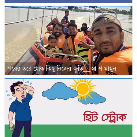
পরের তরে হোক কিছু নিজের ক্ষতি__আ শ মামুন