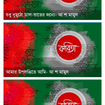
শুধু দুমুঠো ডাল-ভাতের জন্যে- আ শ মামুন
আমার উপলব্ধিতে আমি- আ শ মামুন