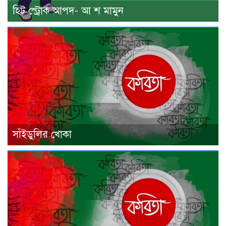
হিট স্ট্রোক আপদ- আ শ মামুন
সাঁইডুলির খোকা