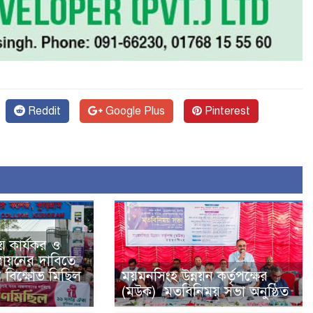
Reddit
Google Plus
Pinterest
 কার্যকর ও
বায়নের দাবিতে
 বিক্ষোভ মিছিল
ময়মনসিংহ উন্নয়ন কর্তৃপক্ষের
(মউক) মতবিনিময় সভা অনুষ্ঠিত