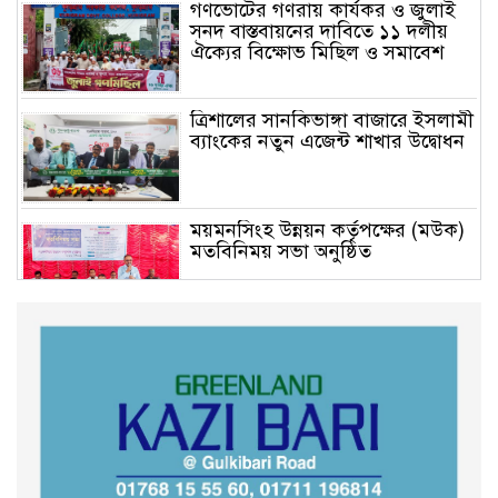
গণভোটের গণরায় কার্যকর ও জুলাই
সনদ বাস্তবায়নের দাবিতে ১১ দলীয়
ঐক্যের বিক্ষোভ মিছিল ও সমাবেশ
ত্রিশালের সানকিভাঙ্গা বাজারে ইসলামী
ব্যাংকের নতুন এজেন্ট শাখার উদ্বোধন
ময়মনসিংহ উন্নয়ন কর্তৃপক্ষের (মউক)
মতবিনিময় সভা অনুষ্ঠিত
কুড়িগ্রাম সদর সাব-রেজিস্ট্রার অফিসে
সন্ত্রাসী হামলায় রক্তাক্ত জখম নকল
নবিশ মমিন
গণভোটের জনরায় ও জুলাই সনদ
বাস্তবায়নের দাবিতে বিক্ষোভ মিছিল
অনুষ্ঠিত