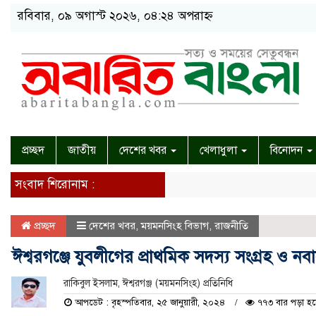
রবিবার, ০৯ অগাস্ট ২০২৬, ০৪:২৪ অপরাহ্ন
প্রচ্ছদ
জাতীয়
দেশের খবর
খেলাধুলা
বিনোদন
সংবাদ শিরোনাম :
প্রচ্ছদ
দেশের খবর
,
ময়মনসিংহ বিভাগ
,
রাজনীতি
ঈশ্বরগঞ্জে যুবলীগের প্রাথমিক সদস্য সংগ্রহ ও নবায়
রাকিবুল ইসলাম, ঈশ্বরগঞ্জ (ময়মনসিংহ) প্রতিনিধি
আপডেট : বৃহস্পতিবার, ২৫ জানুয়ারী, ২০২৪
৭৭৩ বার পড়া হয়