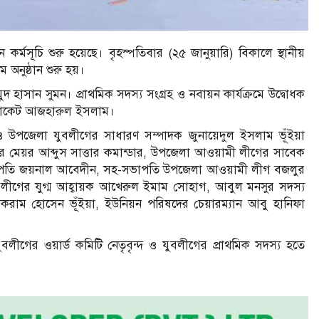
কর্মসূচি শুরু হয়েছে। বৃহস্পতিবার (২৫ জানুয়ারি) বিকালে স্থানীয়
 অনুষ্ঠান শুরু হয়।
ুদ হাসান সুমন। প্রাথমিক সদস্য সংগ্রহ ও নবায়ন কার্যক্রমে উদ্বোধক
াডভোকেট আজহারুল ইসলাম।
পজেলা যুবলীগের সাধারণ সম্পাদক জুনায়েদুল ইসলাম ভূঁইয়া
ার মেয়র আব্দুস সাত্তার কমান্ডার, উপজেলা আওয়ামী লীগের সাবেক
াপতি জয়নাল আবেদীন, সহ-সভাপতি উপজেলা আওয়ামী লীগ বজলুর
ীগের যুগ্ম আহ্বায়ক আখেরুল ইমাম সোহাগ, আবুল মনসুর সদস্য
রাম হোসেন ভূঁইয়া, ইউনিয়ন পরিষদের চেয়ারম্যান আবু হানিফা
গের ওয়ার্ড কমিটি নেতৃবৃন্দ ও যুবলীগের প্রাথমিক সদস্য হতে