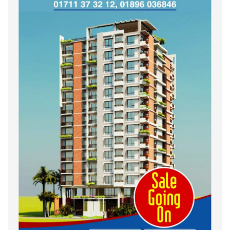
কুড়িগ্রাম কৃষি বিশ্ববিদ্যালয়ের স্থায়ী
ক্যাম্পাস নির্মাণে ইউজিসির সমন্বয়
সভা অনুষ্ঠিত
শহীদদের অসম্পূর্ণ মিশন সম্পন্ন করে
তবেই আমরা তৃপ্তিভোজন করব-
মুফতি আলী হাসান উসামা
দেশ গড়তে জুলাই জাগরণ’ কর্মসূচির
অংশ হিসেবে এনসিপির জুলাই
পথসভসায়- নাসীরুদ্দীন পাটওয়ারী
ইসলামী ব্যাংক বাংলাদেশ পিলএলসি
ময়মনসিংহ শাখার গ্রাহক সমাবেশ