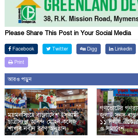
Please Share This Post in Your Social Media
Facebook
Twitter
Digg
Linkedin
Print
আরও পড়ুন
গণভোটের গণরায়
ময়মনসিংহে বাংলাদেশ ইসলামী
জুলাই সনদ বাস্ত
ছাত্রীসংস্থা আনন্দ মোহন কলেজ
১১ দলীয় ঐক্যের
শাখার নবীন বরণ অনুষ্ঠান
ও সমাবেশ