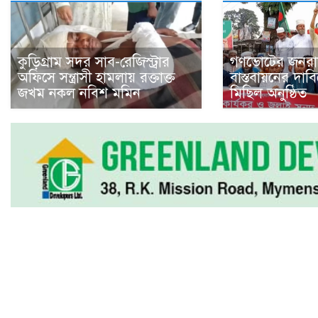
কুড়িগ্রাম সদর সাব-রেজিস্ট্রার
গণভোটের জনরায
অফিসে সন্ত্রাসী হামলায় রক্তাক্ত
বাস্তবায়নের দাব
জখম নকল নবিশ মমিন
মিছিল অনুষ্ঠিত