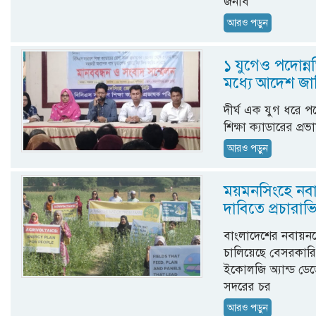
জনাব
আরও পড়ুন
১ যুগেও পদোন্ন
মধ্যে আদেশ জা
দীর্ঘ এক যুগ ধরে প
শিক্ষা ক্যাডারের প
আরও পড়ুন
ময়মনসিংহে নবায়নয
দাবিতে প্রচারাভ
বাংলাদেশের নবায়নযোগ্
চালিয়েছে বেসরকারি সং
ইকোলজি অ্যান্ড ডে
সদরের চর
আরও পড়ুন