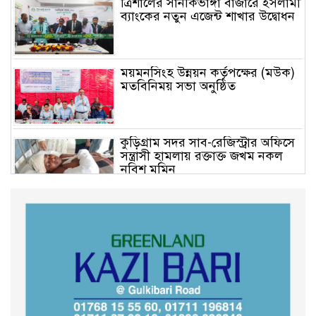
ত্রিশালের সানকিভাঙ্গা বাজারে ইসলামী
ব্যাংকের নতুন এজেন্ট শাখার উদ্বোধন
ময়মনসিংহ উন্নয়ন কর্তৃপক্ষের (মউক)
মতবিনিময় সভা অনুষ্ঠিত
কুড়িগ্রাম সদর সাব-রেজিস্ট্রার অফিসে
সন্ত্রাসী হামলায় রক্তাক্ত জখম নকল
নবিশ মমিন
গণভোটের জনরায় ও জুলাই সনদ
বাস্তবায়নের দাবিতে বিক্ষোভ মিছিল
অনুষ্ঠিত
কুড়িগ্রাম কৃষি বিশ্ববিদ্যালয়ের স্থায়ী
ক্যাম্পাস নির্মাণে ইউজিসির সমন্বয়
সভা অনুষ্ঠিত