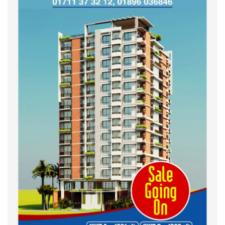
শহীদদের অসম্পূর্ণ মিশন সম্পন্ন করে
তবেই আমরা তৃপ্তিভোজন করব-
মুফতি আলী হাসান উসামা
দেশ গড়তে জুলাই জাগরণ’ কর্মসূচির
অংশ হিসেবে এনসিপির জুলাই
পথসভসায়- নাসীরুদ্দীন পাটওয়ারী
ইসলামী ব্যাংক বাংলাদেশ পিলএলসি
ময়মনসিংহ শাখার গ্রাহক সমাবেশ
২০২৪ এর গণঅভ্যুত্থানের শহিদের
কবর জিয়ারত ও দোয়া করলেন
ময়মনসিংহ মহানগর জামায়াত