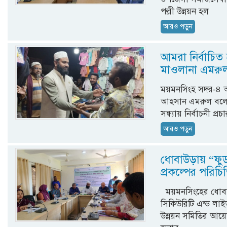
পল্লী উন্নয়ন হল
আরও পড়ুন
আমরা নির্বাচিত 
মাওলানা এমরু
ময়মনসিংহ সদর-৪ আস
আহসান এমরুল বলেছে
সন্ধ্যায় নির্বাচনী
আরও পড়ুন
ধোবাউড়ায় “ফুড
প্রকল্পের পরিচি
ময়মনসিংহের ধোবাউড়
সিকিউরিটি এন্ড লাই
উন্নয়ন সমিতির আয়োজ