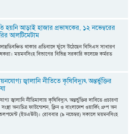
তি হয়নি আড়াই হাজার প্রভাষকের, ১২ নভেম্বরের
রির আলটিমেটাম
দোন্নতিবঞ্চিত থাকার প্রতিবাদে ফুঁসে উঠেছেন বিসিএস সাধারণ
্রভাষকরা। ময়মনসিংহ বিভাগের বিভিন্ন সরকারি কলেজে কর্মরত
োগ্য জ্বালানি নীতিতে কৃষিবিদ্যুৎ অন্তর্ভুক্তির
িযা
য জ্বালানি নীতিমালায় কৃষিবিদ্যুৎ অন্তর্ভুক্তির দাবিতে প্রচারণা
স্থা অন্যচিত্র ফাউন্ডেশন, ক্লিন ও বাংলাদেশ ওয়ার্কিং গ্রুপ অন
ভেলপমেন্ট (ইডএঊউ)। রোববার (৯ নভেম্বর) সকালে ময়মনসিংহ