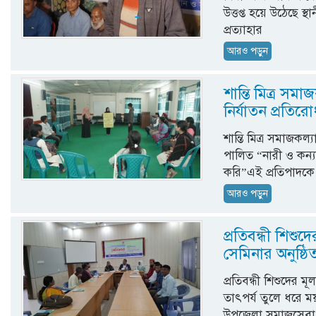
উত্তপ্ত হয়ে উঠেছে 
প্রত্যাহার
আরও পড়ুন
শান্তি মিত্র সম
নির্যাতন প্রতি
শান্তি মিত্র সমাজকল্
পালিত “নারী ও কন্যার
করি”এই প্রতিপাদকে স
আরও পড়ুন
প্রতিবন্ধী শিশুদ
সেমিনার অনুষ্ঠি
প্রতিবন্ধী শিশুদের মূ
তাৎপর্য তুলে ধরে ম
উপজেলা সমাজসেবা ক