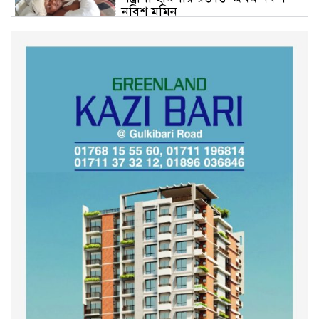
নবিশ মমিন
গণভোটের জনরায় ও জুলাই সনদ
বাস্তবায়নের দাবিতে বিক্ষোভ মিছিল
অনুষ্ঠিত
কুড়িগ্রাম কৃষি বিশ্ববিদ্যালয়ের স্থায়ী
ক্যাম্পাস নির্মাণে ইউজিসির সমন্বয়
সভা অনুষ্ঠিত
শহীদদের অসম্পূর্ণ মিশন সম্পন্ন করে
তবেই আমরা তৃপ্তিভোজন করব-
মুফতি আলী হাসান উসামা
দেশ গড়তে জুলাই জাগরণ’ কর্মসূচির
অংশ হিসেবে এনসিপির জুলাই
পথসভসায়- নাসীরুদ্দীন পাটওয়ারী