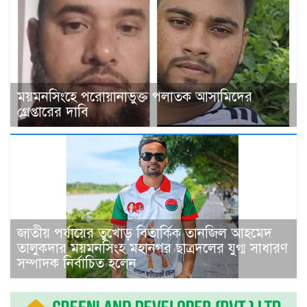
ময়মনসিংহে পরোয়ানাভুক্ত পলাতক আসামিদের
গ্রেপ্তারের দাবি
জাতীয় পর্যায়ের তুখোড় বিতার্কিক তানজিল আহমেদ
তালুকদার ময়মনসিংহ মহানগর ছাত্রদলের যুগ্ম সাধারণ
সম্পাদক নির্বাচিত হলেন