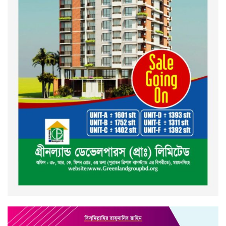
ইসলামী ব্যাংক বাংলাদেশ পিলএলসি
ময়মনসিংহ শাখার গ্রাহক সমাবেশ
২০২৪ এর গণঅভ্যুত্থানের শহিদের
কবর জিয়ারত ও দোয়া করলেন
ময়মনসিংহ মহানগর জামায়াত