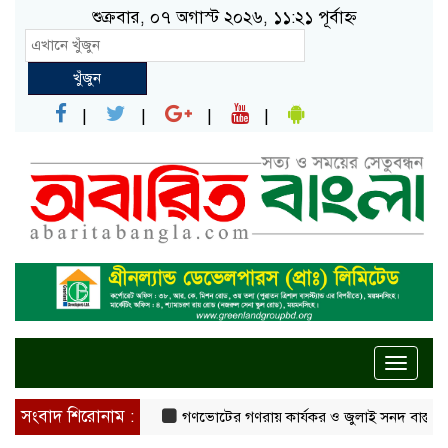
শুক্রবার, ০৭ অগাস্ট ২০২৬, ১১:২১ পূর্বাহ্ন
খুঁজুন
Toggle
naviga
সংবাদ শিরোনাম :
গণভোটের গণরায় কার্যকর ও জুলাই সনদ বাস্তবায়নের দাব