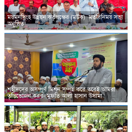
ময়মনসিংহ উন্নয়ন কর্তৃপক্ষের (মউক) মতবিনিময় সভা
অনুষ্ঠিত
শহীদদের অসম্পূর্ণ মিশন সম্পন্ন করে তবেই আমরা
তৃপ্তিভোজন করব- মুফতি আলী হাসান উসামা