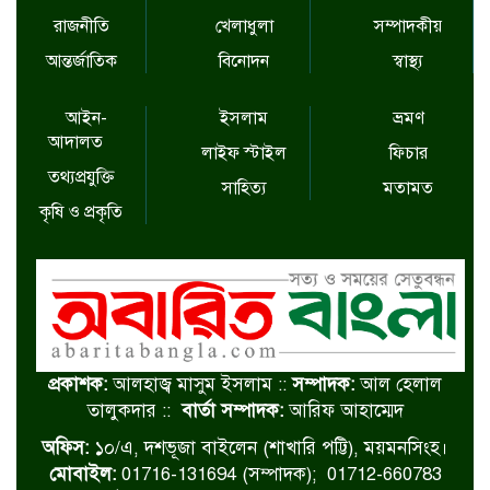
রাজনীতি
খেলাধুলা
সম্পাদকীয়
আন্তর্জাতিক
বিনোদন
স্বাস্থ্য
আইন-
ইসলাম
ভ্রমণ
আদালত
লাইফ স্টাইল
ফিচার
তথ্যপ্রযুক্তি
সাহিত্য
মতামত
কৃষি ও প্রকৃতি
প্রকাশক:
আলহাজ্ব মাসুম ইসলাম ::
সম্পাদক:
আল হেলাল
তালুকদার ::
বার্তা সম্পাদক:
আরিফ আহাম্মেদ
অফিস:
১০/এ, দশভূজা বাইলেন (শাখারি পট্টি), ময়মনসিংহ।
মোবাইল:
01716-131694 (সম্পাদক); 01712-660783