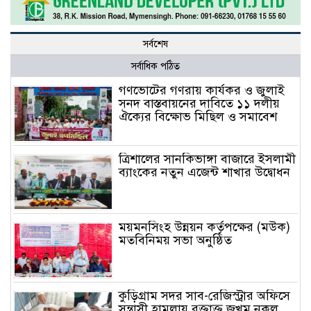
সর্বশেষ
সর্বাধিক পঠিত
গণভোটের গণরায় কার্যকর ও জুলাই
সনদ বাস্তবায়নের দাবিতে ১১ দলীয়
ঐক্যের বিক্ষোভ মিছিল ও সমাবেশ
ত্রিশালের সানকিভাঙ্গা বাজারে ইসলামী
ব্যাংকের নতুন এজেন্ট শাখার উদ্বোধন
ময়মনসিংহ উন্নয়ন কর্তৃপক্ষের (মউক)
মতবিনিময় সভা অনুষ্ঠিত
কুড়িগ্রাম সদর সাব-রেজিস্ট্রার অফিসে
সন্ত্রাসী হামলায় রক্তাক্ত জখম নকল